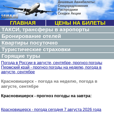
Дешевые Авиабилеты:
Спецпредложения
Распродажи
Скидки Акции
ГЛАВНАЯ
ЦЕНЫ НА БИЛЕТЫ
ТАКСИ, трансферы в аэропорты
Бронирование отелей
Квартиры посуточно
Туристические страховки
Горящие туры
Погода в России в августе, сентябре, прогноз погоды
Пермский край - прогноз погоды на неделю, погода в
августе, сентябре
Красновишерск - погода на неделю, погода в
августе, сентябре
Красновишерск - прогноз погоды на завтра:
Красновишерск - погода сегодня 7 августа 2026 года