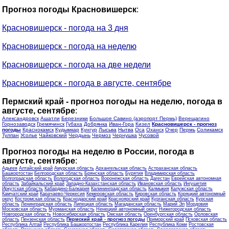
Прогноз погоды Красновишерск
:
Красновишерск - погода на 3 дня
Красновишерск - погода на неделю
Красновишерск - погода на две недели
Красновишерск - погода в августе, сентябре
Пермский край - прогноз погоды на неделю, погода в
августе, сентябре
:
Александровск
Ашатли
Березники
Большое Савино (аэропорт Пермь)
Верещагино
Горнозаводск
Гремячинск
Губаха
Добрянка
Иван-Гора
Кизел
Красновишерск - прогноз
погоды
Краснокамск
Кудымкар
Кунгур
Лысьва
Нытва
Оса
Оханск
Очер
Пермь
Соликамск
Тулпан
Усолье
Чайковский
Чердынь
Чермоз
Чернушка
Чусовой
Прогноз погоды на неделю в России, погода в
августе, сентябре
:
Адыгея
Алтайский край
Амурская область
Архангельская область
Астраханская область
Башкортостан
Белгородская область
Брянская область
Бурятия
Владимирская область
Волгоградская область
Вологодская область
Воронежская область
Дагестан
Еврейская автономная
область
Забайкальский край
Западно-Казахстанская область
Ивановская область
Ингушетия
Иркутская область
Кабардино-Балкария
Калининградская область
Калмыкия
Калужская область
Камчатский край
Карачаево-Черкесия
Кемеровская область
Кировская область
Коряцкий автономный
округ
Костромская область
Краснодарский край
Красноярский край
Курганская область
Курская
область
Ленинградская область
Липецкая область
Магаданская область
Марий Эл
Мордовия
Московская область
Мурманская область
Ненецкий автономный округ
Нижегородская область
Новгородская область
Новосибирская область
Омская область
Оренбургская область
Орловская
область
Пензенская область
Пермский край - прогноз погоды
Приморский край
Псковская область
Республика Алтай
Республика Башкортостан
Республика Карелия
Республика Коми
Ростовская