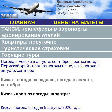
Дешевые Авиабилеты:
Спецпредложения
Распродажи
Скидки Акции
ГЛАВНАЯ
ЦЕНЫ НА БИЛЕТЫ
ТАКСИ, трансферы в аэропорты
Бронирование отелей
Квартиры посуточно
Туристические страховки
Горящие туры
Погода в России в августе, сентябре, прогноз погоды
Пермский край - прогноз погоды на неделю, погода в
августе, сентябре
Кизел - погода на неделю, погода в августе,
сентябре
Кизел - прогноз погоды на завтра:
Кизел - погода сегодня 9 августа 2026 года