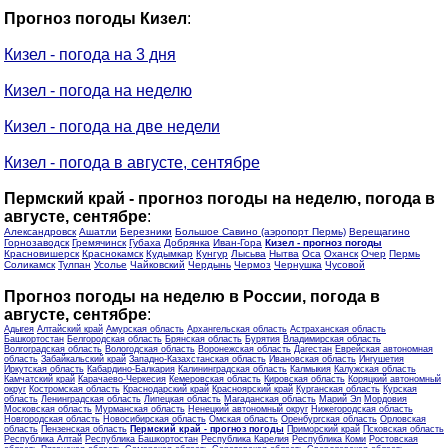
Прогноз погоды Кизел
:
Кизел - погода на 3 дня
Кизел - погода на неделю
Кизел - погода на две недели
Кизел - погода в августе, сентябре
Пермский край - прогноз погоды на неделю, погода в
августе, сентябре
:
Александровск
Ашатли
Березники
Большое Савино (аэропорт Пермь)
Верещагино
Горнозаводск
Гремячинск
Губаха
Добрянка
Иван-Гора
Кизел - прогноз погоды
Красновишерск
Краснокамск
Кудымкар
Кунгур
Лысьва
Нытва
Оса
Оханск
Очер
Пермь
Соликамск
Тулпан
Усолье
Чайковский
Чердынь
Чермоз
Чернушка
Чусовой
Прогноз погоды на неделю в России, погода в
августе, сентябре
:
Адыгея
Алтайский край
Амурская область
Архангельская область
Астраханская область
Башкортостан
Белгородская область
Брянская область
Бурятия
Владимирская область
Волгоградская область
Вологодская область
Воронежская область
Дагестан
Еврейская автономная
область
Забайкальский край
Западно-Казахстанская область
Ивановская область
Ингушетия
Иркутская область
Кабардино-Балкария
Калининградская область
Калмыкия
Калужская область
Камчатский край
Карачаево-Черкесия
Кемеровская область
Кировская область
Коряцкий автономный
округ
Костромская область
Краснодарский край
Красноярский край
Курганская область
Курская
область
Ленинградская область
Липецкая область
Магаданская область
Марий Эл
Мордовия
Московская область
Мурманская область
Ненецкий автономный округ
Нижегородская область
Новгородская область
Новосибирская область
Омская область
Оренбургская область
Орловская
область
Пензенская область
Пермский край - прогноз погоды
Приморский край
Псковская область
Республика Алтай
Республика Башкортостан
Республика Карелия
Республика Коми
Ростовская