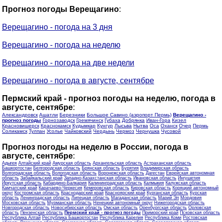
Прогноз погоды Верещагино
:
Верещагино - погода на 3 дня
Верещагино - погода на неделю
Верещагино - погода на две недели
Верещагино - погода в августе, сентябре
Пермский край - прогноз погоды на неделю, погода в
августе, сентябре
:
Александровск
Ашатли
Березники
Большое Савино (аэропорт Пермь)
Верещагино -
прогноз погоды
Горнозаводск
Гремячинск
Губаха
Добрянка
Иван-Гора
Кизел
Красновишерск
Краснокамск
Кудымкар
Кунгур
Лысьва
Нытва
Оса
Оханск
Очер
Пермь
Соликамск
Тулпан
Усолье
Чайковский
Чердынь
Чермоз
Чернушка
Чусовой
Прогноз погоды на неделю в России, погода в
августе, сентябре
:
Адыгея
Алтайский край
Амурская область
Архангельская область
Астраханская область
Башкортостан
Белгородская область
Брянская область
Бурятия
Владимирская область
Волгоградская область
Вологодская область
Воронежская область
Дагестан
Еврейская автономная
область
Забайкальский край
Западно-Казахстанская область
Ивановская область
Ингушетия
Иркутская область
Кабардино-Балкария
Калининградская область
Калмыкия
Калужская область
Камчатский край
Карачаево-Черкесия
Кемеровская область
Кировская область
Коряцкий автономный
округ
Костромская область
Краснодарский край
Красноярский край
Курганская область
Курская
область
Ленинградская область
Липецкая область
Магаданская область
Марий Эл
Мордовия
Московская область
Мурманская область
Ненецкий автономный округ
Нижегородская область
Новгородская область
Новосибирская область
Омская область
Оренбургская область
Орловская
область
Пензенская область
Пермский край - прогноз погоды
Приморский край
Псковская область
Республика Алтай
Республика Башкортостан
Республика Карелия
Республика Коми
Ростовская