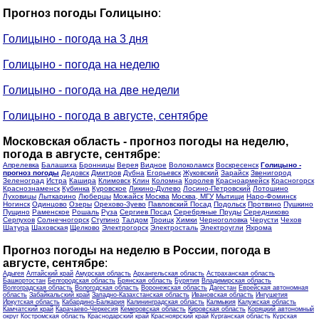
Прогноз погоды Голицыно
:
Голицыно - погода на 3 дня
Голицыно - погода на неделю
Голицыно - погода на две недели
Голицыно - погода в августе, сентябре
Московская область - прогноз погоды на неделю,
погода в августе, сентябре
:
Апрелевка
Балашиха
Бронницы
Верея
Видное
Волоколамск
Воскресенск
Голицыно -
прогноз погоды
Дедовск
Дмитров
Дубна
Егорьевск
Жуковский
Зарайск
Звенигород
Зеленоград
Истра
Кашира
Климовск
Клин
Коломна
Королев
Красноармейск
Красногорск
Краснознаменск
Кубинка
Куровское
Ликино-Дулево
Лосино-Петровский
Лотошино
Луховицы
Лыткарино
Люберцы
Можайск
Москва
Москва, МГУ
Мытищи
Наро-Фоминск
Ногинск
Одинцово
Озеры
Орехово-Зуево
Павловский Посад
Подольск
Протвино
Пушкино
Пущино
Раменское
Рошаль
Руза
Сергиев Посад
Серебряные Пруды
Середниково
Серпухов
Солнечногорск
Ступино
Талдом
Троицк
Химки
Черноголовка
Черусти
Чехов
Шатура
Шаховская
Щелково
Электрогорск
Электросталь
Электроугли
Яхрома
Прогноз погоды на неделю в России, погода в
августе, сентябре
:
Адыгея
Алтайский край
Амурская область
Архангельская область
Астраханская область
Башкортостан
Белгородская область
Брянская область
Бурятия
Владимирская область
Волгоградская область
Вологодская область
Воронежская область
Дагестан
Еврейская автономная
область
Забайкальский край
Западно-Казахстанская область
Ивановская область
Ингушетия
Иркутская область
Кабардино-Балкария
Калининградская область
Калмыкия
Калужская область
Камчатский край
Карачаево-Черкесия
Кемеровская область
Кировская область
Коряцкий автономный
округ
Костромская область
Краснодарский край
Красноярский край
Курганская область
Курская