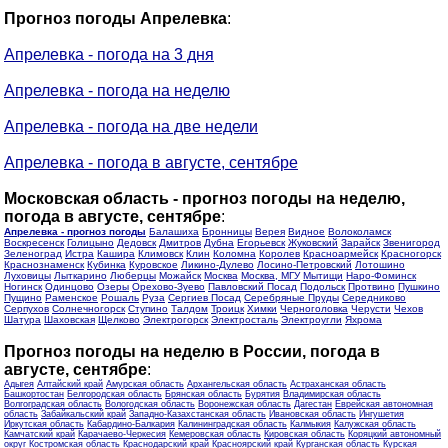
Прогноз погоды Апрелевка
:
Апрелевка - погода на 3 дня
Апрелевка - погода на неделю
Апрелевка - погода на две недели
Апрелевка - погода в августе, сентябре
Московская область - прогноз погоды на неделю,
погода в августе, сентябре
:
Апрелевка - прогноз погоды
Балашиха
Бронницы
Верея
Видное
Волоколамск
Воскресенск
Голицыно
Дедовск
Дмитров
Дубна
Егорьевск
Жуковский
Зарайск
Звенигород
Зеленоград
Истра
Кашира
Климовск
Клин
Коломна
Королев
Красноармейск
Красногорск
Краснознаменск
Кубинка
Куровское
Ликино-Дулево
Лосино-Петровский
Лотошино
Луховицы
Лыткарино
Люберцы
Можайск
Москва
Москва, МГУ
Мытищи
Наро-Фоминск
Ногинск
Одинцово
Озеры
Орехово-Зуево
Павловский Посад
Подольск
Протвино
Пушкино
Пущино
Раменское
Рошаль
Руза
Сергиев Посад
Серебряные Пруды
Середниково
Серпухов
Солнечногорск
Ступино
Талдом
Троицк
Химки
Черноголовка
Черусти
Чехов
Шатура
Шаховская
Щелково
Электрогорск
Электросталь
Электроугли
Яхрома
Прогноз погоды на неделю в России, погода в
августе, сентябре
:
Адыгея
Алтайский край
Амурская область
Архангельская область
Астраханская область
Башкортостан
Белгородская область
Брянская область
Бурятия
Владимирская область
Волгоградская область
Вологодская область
Воронежская область
Дагестан
Еврейская автономная
область
Забайкальский край
Западно-Казахстанская область
Ивановская область
Ингушетия
Иркутская область
Кабардино-Балкария
Калининградская область
Калмыкия
Калужская область
Камчатский край
Карачаево-Черкесия
Кемеровская область
Кировская область
Коряцкий автономный
округ
Костромская область
Краснодарский край
Красноярский край
Курганская область
Курская