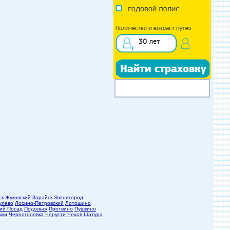
ск
Жуковский
Зарайск
Звенигород
улево
Лосино-Петровский
Лотошино
ий Посад
Подольск
Протвино
Пушкино
мки
Черноголовка
Черусти
Чехов
Шатура