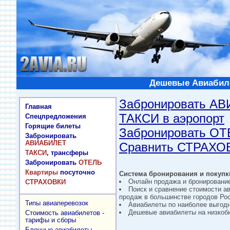
Дешевые Авиабиле
Забронировать А
Главная
ТАКСИ в аэропорт
Спецпредложения
Горящие билеты
Забронировать О
Забронировать
АВИАБИЛЕТ
Сравнить СТРАХО
ТАКСИ
, трансферы
Забронировать
ОТЕЛЬ
Квартиры
посуточно
Система бронирования и покупки
Онлайн продажа и бронировани
СТРАХОВКИ
Поиск и сравнение стоимости а
продаж в большинстве городов Рос
Типы авиаперевозок
Авиабилеты по наиболее выгод
Дешевые авиабилеты на низкобю
Стоимость авиабилетов -
тарифы и сборы
Блочные авиабилеты