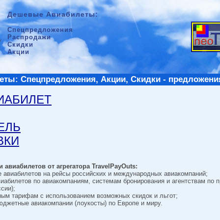
Дешевые Авиабилеты:
Спецпредложения
Распродажи
Скидки
Акции
ты: Спецпредложения, Акции, Скидки - предложени
ВИАБИЛЕТ
ТЕЛЬ
ВКИ
 авиабилетов от агрегатора TravelPayOuts:
е авиабилетов на рейсы российских и международных авиакомпаний;
виабилетов по авиакомпаниям, системам бронирования и агентствам по 
сии);
ным тарифам с использованием возможных скидок и льгот;
джетные авиакомпании (лоукосты) по Европе и миру.