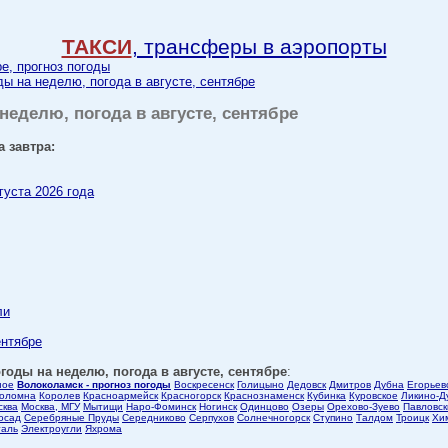
ТАКСИ
, трансферы в аэропорты
ре, прогноз погоды
ды на неделю, погода в августе, сентябре
неделю, погода в августе, сентябре
 завтра:
густа 2026 года
ли
ентябре
годы на неделю, погода в августе, сентябре
:
ное
Волоколамск - прогноз погоды
Воскресенск
Голицыно
Дедовск
Дмитров
Дубна
Егорьев
оломна
Королев
Красноармейск
Красногорск
Краснознаменск
Кубинка
Куровское
Ликино-Д
сква
Москва, МГУ
Мытищи
Наро-Фоминск
Ногинск
Одинцово
Озеры
Орехово-Зуево
Павловск
осад
Серебряные Пруды
Середниково
Серпухов
Солнечногорск
Ступино
Талдом
Троицк
Хи
таль
Электроугли
Яхрома