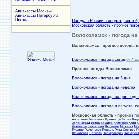
Авиакассы Москвы
Авиакассы Петербурга
Погода
Погода в России в августе, сентяб
Московская область - прогноз пого
Волоколамск - погода на 
Волоколамск - прогноз погоды на
Волоколамск - погода сегодня 7 ав
Прогноз погоды Волоколамск
:
Волоколамск - погода на 3 дня
Волоколамск - погода на неделю
Волоколамск - погода на две неде
Волоколамск - погода в августе, с
Московская область - прогноз по
Апрелевка
Балашиха
Бронницы
Верея
Вид
Зеленоград
Истра
Кашира
Климовск
Клин
К
Луховицы
Лыткарино
Люберцы
Можайск
Мо
Пущино
Раменское
Рошаль
Руза
Сергиев П
Шаховская
Щелково
Электрогорск
Электрос