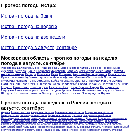
Прогноз погоды Истра
:
Истра - погода на 3 дня
Истра - погода на неделю
Истра - погода на две недели
Истра - погода в августе, сентябре
Московская область - прогноз погоды на неделю,
погода в августе, сентябре
:
Апрелевка
Балашиха
Бронницы
Верея
Видное
Волоколамск
Воскресенск
Голицыно
Дедовск
Дмитров
Дубна
Егорьевск
Жуковский
Зарайск
Звенигород
Зеленоград
Истра -
прогноз погоды
Кашира
Климовск
Клин
Коломна
Королев
Красноармейск
Красногорск
Краснознаменск
Кубинка
Куровское
Ликино-Дулево
Лосино-Петровский
Лотошино
Луховицы
Лыткарино
Люберцы
Можайск
Москва
Москва, МГУ
Мытищи
Наро-Фоминск
Ногинск
Одинцово
Озеры
Орехово-Зуево
Павловский Посад
Подольск
Протвино
Пушкино
Пущино
Раменское
Рошаль
Руза
Сергиев Посад
Серебряные Пруды
Середниково
Серпухов
Солнечногорск
Ступино
Талдом
Троицк
Химки
Черноголовка
Черусти
Чехов
Шатура
Шаховская
Щелково
Электрогорск
Электросталь
Электроугли
Яхрома
Прогноз погоды на неделю в России, погода в
августе, сентябре
:
Адыгея
Алтайский край
Амурская область
Архангельская область
Астраханская область
Башкортостан
Белгородская область
Брянская область
Бурятия
Владимирская область
Волгоградская область
Вологодская область
Воронежская область
Дагестан
Еврейская автономная
область
Забайкальский край
Западно-Казахстанская область
Ивановская область
Ингушетия
Иркутская область
Кабардино-Балкария
Калининградская область
Калмыкия
Калужская область
Камчатский край
Карачаево-Черкесия
Кемеровская область
Кировская область
Коряцкий автономный
округ
Костромская область
Краснодарский край
Красноярский край
Курганская область
Курская