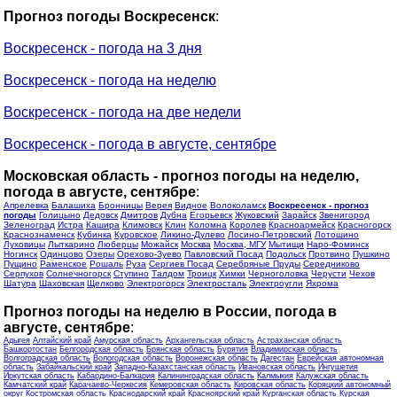
Прогноз погоды Воскресенск
:
Воскресенск - погода на 3 дня
Воскресенск - погода на неделю
Воскресенск - погода на две недели
Воскресенск - погода в августе, сентябре
Московская область - прогноз погоды на неделю,
погода в августе, сентябре
:
Апрелевка
Балашиха
Бронницы
Верея
Видное
Волоколамск
Воскресенск - прогноз
погоды
Голицыно
Дедовск
Дмитров
Дубна
Егорьевск
Жуковский
Зарайск
Звенигород
Зеленоград
Истра
Кашира
Климовск
Клин
Коломна
Королев
Красноармейск
Красногорск
Краснознаменск
Кубинка
Куровское
Ликино-Дулево
Лосино-Петровский
Лотошино
Луховицы
Лыткарино
Люберцы
Можайск
Москва
Москва, МГУ
Мытищи
Наро-Фоминск
Ногинск
Одинцово
Озеры
Орехово-Зуево
Павловский Посад
Подольск
Протвино
Пушкино
Пущино
Раменское
Рошаль
Руза
Сергиев Посад
Серебряные Пруды
Середниково
Серпухов
Солнечногорск
Ступино
Талдом
Троицк
Химки
Черноголовка
Черусти
Чехов
Шатура
Шаховская
Щелково
Электрогорск
Электросталь
Электроугли
Яхрома
Прогноз погоды на неделю в России, погода в
августе, сентябре
:
Адыгея
Алтайский край
Амурская область
Архангельская область
Астраханская область
Башкортостан
Белгородская область
Брянская область
Бурятия
Владимирская область
Волгоградская область
Вологодская область
Воронежская область
Дагестан
Еврейская автономная
область
Забайкальский край
Западно-Казахстанская область
Ивановская область
Ингушетия
Иркутская область
Кабардино-Балкария
Калининградская область
Калмыкия
Калужская область
Камчатский край
Карачаево-Черкесия
Кемеровская область
Кировская область
Коряцкий автономный
округ
Костромская область
Краснодарский край
Красноярский край
Курганская область
Курская