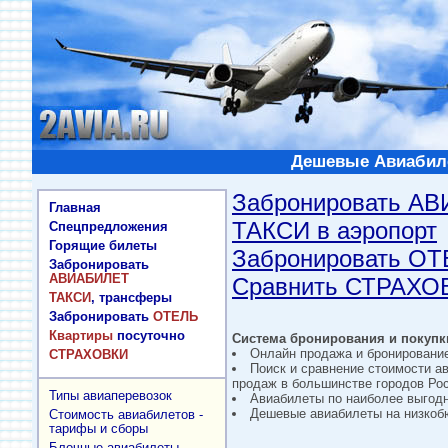
Дешевые Авиабиле
Забронировать А
Главная
ТАКСИ в аэропорт
Спецпредложения
Горящие билеты
Забронировать О
Забронировать
АВИАБИЛЕТ
Сравнить СТРАХО
ТАКСИ
, трансферы
Забронировать
ОТЕЛЬ
Квартиры
посуточно
Система бронирования и покупки
Онлайн продажа и бронировани
СТРАХОВКИ
Поиск и сравнение стоимости а
продаж в большинстве городов Рос
Типы авиаперевозок
Авиабилеты по наиболее выгод
Дешевые авиабилеты на низкобю
Стоимость авиабилетов -
тарифы и сборы
Блочные авиабилеты