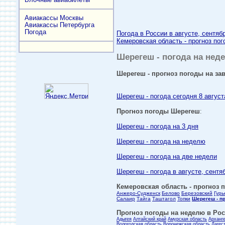
Авиакассы Москвы
Авиакассы Петербурга
Погода
Погода в России в августе, сентяб
Кемеровская область - прогноз пог
Шерегеш - погода на неде
Шерегеш - прогноз погоды на зав
Шерегеш - погода сегодня 8 август
Прогноз погоды Шерегеш
:
Шерегеш - погода на 3 дня
Шерегеш - погода на неделю
Шерегеш - погода на две недели
Шерегеш - погода в августе, сентя
Кемеровская область - прогноз п
Анжеро-Судженск
Белово
Березовский
Гурь
Салаир
Тайга
Таштагол
Топки
Шерегеш - п
Прогноз погоды на неделю в Росс
Адыгея
Алтайский край
Амурская область
Арханг
Вологодская область
Воронежская область
Дагес