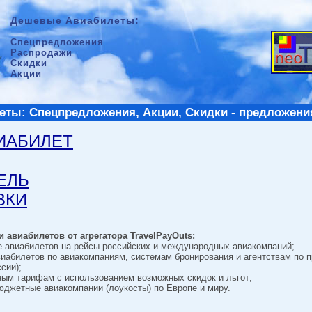
Дешевые Авиабилеты:
Спецпредложения
Распродажи
Скидки
Акции
ты: Спецпредложения, Акции, Скидки - предложени
ВИАБИЛЕТ
ТЕЛЬ
ВКИ
 авиабилетов от агрегатора TravelPayOuts:
е авиабилетов на рейсы российских и международных авиакомпаний;
виабилетов по авиакомпаниям, системам бронирования и агентствам по 
сии);
ным тарифам с использованием возможных скидок и льгот;
джетные авиакомпании (лоукосты) по Европе и миру.