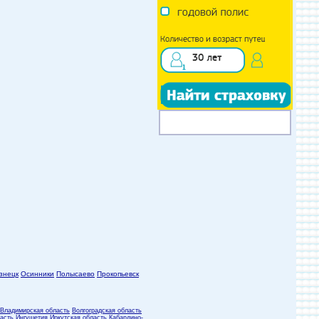
знецк
Осинники
Полысаево
Прокопьевск
Владимирская область
Волгоградская область
асть
Ингушетия
Иркутская область
Кабардино-