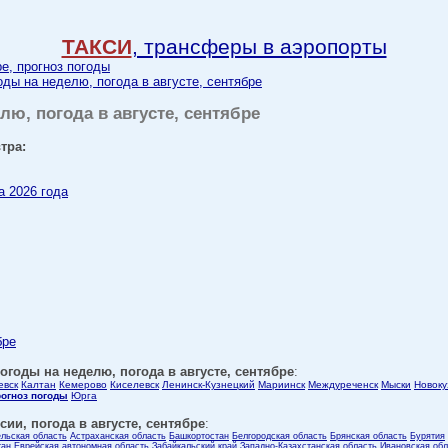
ТАКСИ
, трансферы в аэропорты
ре, прогноз погоды
оды на неделю, погода в августе, сентябре
лю, погода в августе, сентябре
тра:
а 2026 года
бре
огоды на неделю, погода в августе, сентябре
:
евск
Калтан
Кемерово
Киселевск
Ленинск-Кузнецкий
Мариинск
Междуреченск
Мыски
Новоку
рогноз погоды
Юрга
ии, погода в августе, сентябре
:
ельская область
Астраханская область
Башкортостан
Белгородская область
Брянская область
Бурятия
тан
Еврейская автономная область
Забайкальский край
Западно-Казахстанская область
Ивановская обл