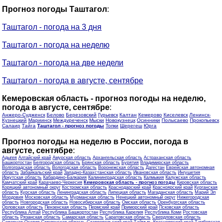
Прогноз погоды Таштагол
:
Таштагол - погода на 3 дня
Таштагол - погода на неделю
Таштагол - погода на две недели
Таштагол - погода в августе, сентябре
Кемеровская область - прогноз погоды на неделю,
погода в августе, сентябре
:
Анжеро-Судженск
Белово
Березовский
Гурьевск
Калтан
Кемерово
Киселевск
Ленинск-
Кузнецкий
Мариинск
Междуреченск
Мыски
Новокузнецк
Осинники
Полысаево
Прокопьевск
Салаир
Тайга
Таштагол - прогноз погоды
Топки
Шерегеш
Юрга
Прогноз погоды на неделю в России, погода в
августе, сентябре
:
Адыгея
Алтайский край
Амурская область
Архангельская область
Астраханская область
Башкортостан
Белгородская область
Брянская область
Бурятия
Владимирская область
Волгоградская область
Вологодская область
Воронежская область
Дагестан
Еврейская автономная
область
Забайкальский край
Западно-Казахстанская область
Ивановская область
Ингушетия
Иркутская область
Кабардино-Балкария
Калининградская область
Калмыкия
Калужская область
Камчатский край
Карачаево-Черкесия
Кемеровская область - прогноз погоды
Кировская область
Коряцкий автономный округ
Костромская область
Краснодарский край
Красноярский край
Курганская
область
Курская область
Ленинградская область
Липецкая область
Магаданская область
Марий Эл
Мордовия
Московская область
Мурманская область
Ненецкий автономный округ
Нижегородская
область
Новгородская область
Новосибирская область
Омская область
Оренбургская область
Орловская область
Пензенская область
Пермский край
Приморский край
Псковская область
Республика Алтай
Республика Башкортостан
Республика Карелия
Республика Коми
Ростовская
область
Рязанская область
Самарская область
Саратовская область
Свердловская область