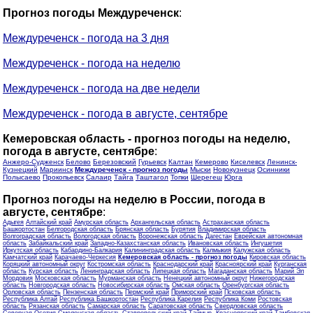
Прогноз погоды Междуреченск
:
Междуреченск - погода на 3 дня
Междуреченск - погода на неделю
Междуреченск - погода на две недели
Междуреченск - погода в августе, сентябре
Кемеровская область - прогноз погоды на неделю,
погода в августе, сентябре
:
Анжеро-Судженск
Белово
Березовский
Гурьевск
Калтан
Кемерово
Киселевск
Ленинск-
Кузнецкий
Мариинск
Междуреченск - прогноз погоды
Мыски
Новокузнецк
Осинники
Полысаево
Прокопьевск
Салаир
Тайга
Таштагол
Топки
Шерегеш
Юрга
Прогноз погоды на неделю в России, погода в
августе, сентябре
:
Адыгея
Алтайский край
Амурская область
Архангельская область
Астраханская область
Башкортостан
Белгородская область
Брянская область
Бурятия
Владимирская область
Волгоградская область
Вологодская область
Воронежская область
Дагестан
Еврейская автономная
область
Забайкальский край
Западно-Казахстанская область
Ивановская область
Ингушетия
Иркутская область
Кабардино-Балкария
Калининградская область
Калмыкия
Калужская область
Камчатский край
Карачаево-Черкесия
Кемеровская область - прогноз погоды
Кировская область
Коряцкий автономный округ
Костромская область
Краснодарский край
Красноярский край
Курганская
область
Курская область
Ленинградская область
Липецкая область
Магаданская область
Марий Эл
Мордовия
Московская область
Мурманская область
Ненецкий автономный округ
Нижегородская
область
Новгородская область
Новосибирская область
Омская область
Оренбургская область
Орловская область
Пензенская область
Пермский край
Приморский край
Псковская область
Республика Алтай
Республика Башкортостан
Республика Карелия
Республика Коми
Ростовская
область
Рязанская область
Самарская область
Саратовская область
Свердловская область