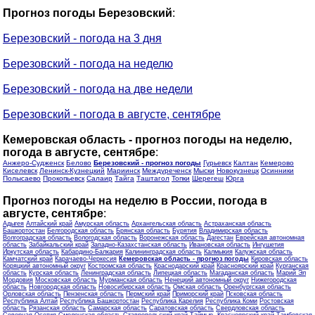
Прогноз погоды Березовский
:
Березовский - погода на 3 дня
Березовский - погода на неделю
Березовский - погода на две недели
Березовский - погода в августе, сентябре
Кемеровская область - прогноз погоды на неделю,
погода в августе, сентябре
:
Анжеро-Судженск
Белово
Березовский - прогноз погоды
Гурьевск
Калтан
Кемерово
Киселевск
Ленинск-Кузнецкий
Мариинск
Междуреченск
Мыски
Новокузнецк
Осинники
Полысаево
Прокопьевск
Салаир
Тайга
Таштагол
Топки
Шерегеш
Юрга
Прогноз погоды на неделю в России, погода в
августе, сентябре
:
Адыгея
Алтайский край
Амурская область
Архангельская область
Астраханская область
Башкортостан
Белгородская область
Брянская область
Бурятия
Владимирская область
Волгоградская область
Вологодская область
Воронежская область
Дагестан
Еврейская автономная
область
Забайкальский край
Западно-Казахстанская область
Ивановская область
Ингушетия
Иркутская область
Кабардино-Балкария
Калининградская область
Калмыкия
Калужская область
Камчатский край
Карачаево-Черкесия
Кемеровская область - прогноз погоды
Кировская область
Коряцкий автономный округ
Костромская область
Краснодарский край
Красноярский край
Курганская
область
Курская область
Ленинградская область
Липецкая область
Магаданская область
Марий Эл
Мордовия
Московская область
Мурманская область
Ненецкий автономный округ
Нижегородская
область
Новгородская область
Новосибирская область
Омская область
Оренбургская область
Орловская область
Пензенская область
Пермский край
Приморский край
Псковская область
Республика Алтай
Республика Башкортостан
Республика Карелия
Республика Коми
Ростовская
область
Рязанская область
Самарская область
Саратовская область
Свердловская область