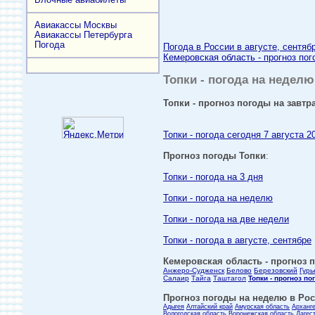
Авиакассы Москвы
Авиакассы Петербурга
Погода
Погода в России в августе, сентяб
Кемеровская область - прогноз пог
Топки - погода на неделю,
Топки - прогноз погоды на завтра
Топки - погода сегодня 7 августа 2
Прогноз погоды Топки
:
Топки - погода на 3 дня
Топки - погода на неделю
Топки - погода на две недели
Топки - погода в августе, сентябре
Кемеровская область - прогноз п
Анжеро-Судженск
Белово
Березовский
Гурь
Салаир
Тайга
Таштагол
Топки - прогноз по
Прогноз погоды на неделю в Росс
Адыгея
Алтайский край
Амурская область
Арханг
Вологодская область
Воронежская область
Дагес