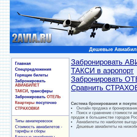
Дешевые Авиабиле
Забронировать А
Главная
ТАКСИ в аэропорт
Спецпредложения
Горящие билеты
Забронировать О
Забронировать
АВИАБИЛЕТ
Сравнить СТРАХО
ТАКСИ
, трансферы
Забронировать
ОТЕЛЬ
Квартиры
посуточно
Система бронирования и покупки
Онлайн продажа и бронировани
СТРАХОВКИ
Поиск и сравнение стоимости а
продаж в большинстве городов Рос
Типы авиаперевозок
Авиабилеты по наиболее выгод
Дешевые авиабилеты на низкобю
Стоимость авиабилетов -
тарифы и сборы
Блочные авиабилеты