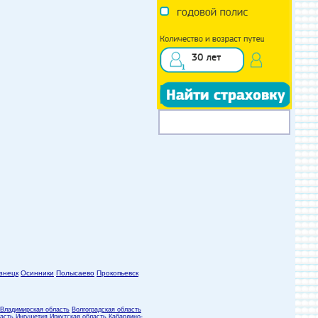
знецк
Осинники
Полысаево
Прокопьевск
Владимирская область
Волгоградская область
асть
Ингушетия
Иркутская область
Кабардино-