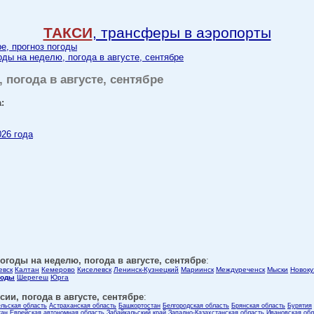
ТАКСИ
, трансферы в аэропорты
ре, прогноз погоды
оды на неделю, погода в августе, сентябре
 погода в августе, сентябре
:
026 года
огоды на неделю, погода в августе, сентябре
:
евск
Калтан
Кемерово
Киселевск
Ленинск-Кузнецкий
Мариинск
Междуреченск
Мыски
Новоку
годы
Шерегеш
Юрга
ии, погода в августе, сентябре
:
ельская область
Астраханская область
Башкортостан
Белгородская область
Брянская область
Бурятия
тан
Еврейская автономная область
Забайкальский край
Западно-Казахстанская область
Ивановская обл