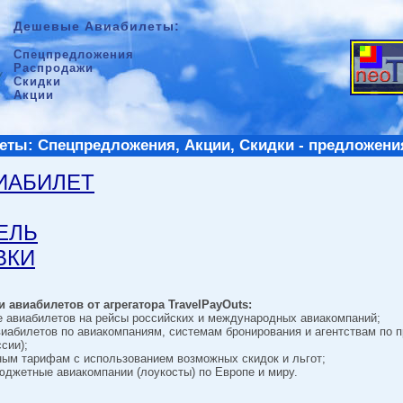
Дешевые Авиабилеты:
Спецпредложения
Распродажи
Скидки
Акции
ты: Спецпредложения, Акции, Скидки - предложени
ВИАБИЛЕТ
ТЕЛЬ
ВКИ
 авиабилетов от агрегатора TravelPayOuts:
е авиабилетов на рейсы российских и международных авиакомпаний;
виабилетов по авиакомпаниям, системам бронирования и агентствам по 
сии);
ным тарифам с использованием возможных скидок и льгот;
джетные авиакомпании (лоукосты) по Европе и миру.