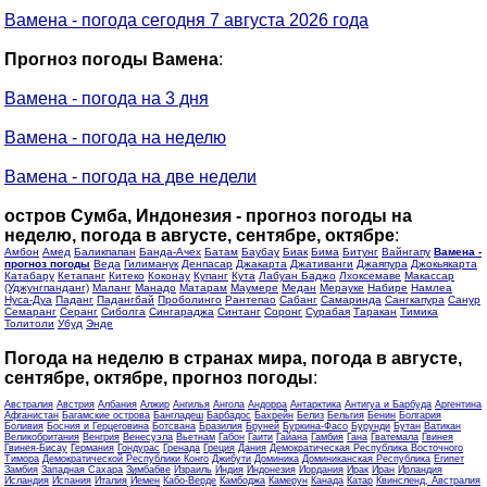
Вамена - погода сегодня 7 августа 2026 года
Прогноз погоды Вамена
:
Вамена - погода на 3 дня
Вамена - погода на неделю
Вамена - погода на две недели
остров Сумба, Индонезия - прогноз погоды на
неделю, погода в августе, сентябре, октябре
:
Амбон
Амед
Баликпапан
Банда-Ачех
Батам
Баубау
Биак
Бима
Битунг
Вайнгапу
Вамена -
прогноз погоды
Веда
Гилиманук
Денпасар
Джакарта
Джативанги
Джаяпура
Джокьякарта
Катабару
Кетапанг
Китеко
Коконау
Купанг
Кута
Лабуан Баджо
Лхоксемаве
Макассар
(Уджунгпанданг)
Маланг
Манадо
Матарам
Маумере
Медан
Мерауке
Набире
Намлеа
Нуса-Дуа
Паданг
Падангбай
Проболинго
Рантепао
Сабанг
Самаринда
Сангкапура
Санур
Семаранг
Серанг
Сиболга
Сингараджа
Синтанг
Соронг
Сурабая
Таракан
Тимика
Толитоли
Убуд
Энде
Погода на неделю в странах мира, погода в августе,
сентябре, октябре, прогноз погоды
:
Австралия
Австрия
Албания
Алжир
Ангилья
Ангола
Андорра
Антарктика
Антигуа и Барбуда
Аргентина
Афганистан
Багамские острова
Бангладеш
Барбадос
Бахрейн
Белиз
Бельгия
Бенин
Болгария
Боливия
Босния и Герцеговина
Ботсвана
Бразилия
Бруней
Буркина-Фасо
Бурунди
Бутан
Ватикан
Великобритания
Венгрия
Венесуэла
Вьетнам
Габон
Гаити
Гайана
Гамбия
Гана
Гватемала
Гвинея
Гвинея-Бисау
Германия
Гондурас
Гренада
Греция
Дания
Демократическая Республика Восточного
Тимора
Демократической Республики Конго
Джибути
Доминика
Доминиканская Республика
Египет
Замбия
Западная Сахара
Зимбабве
Израиль
Индия
Индонезия
Иордания
Ирак
Иран
Ирландия
Исландия
Испания
Италия
Йемен
Кабо-Верде
Камбоджа
Камерун
Канада
Катар
Квинсленд, Австралия