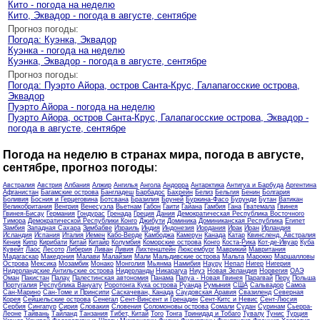
Кито - погода на неделю
Кито, Эквадор - погода в августе, сентябре
Прогноз погоды:
Погода: Куэнка, Эквадор
Куэнка - погода на неделю
Куэнка, Эквадор - погода в августе, сентябре
Прогноз погоды:
Погода: Пуэрто Айора, остров Санта-Крус, Галапагосские острова,
Эквадор
Пуэрто Айора - погода на неделю
Пуэрто Айора, остров Санта-Крус, Галапагосские острова, Эквадор -
погода в августе, сентябре
Погода на неделю в странах мира, погода в августе,
сентябре, прогноз погоды
:
Австралия
Австрия
Албания
Алжир
Ангилья
Ангола
Андорра
Антарктика
Антигуа и Барбуда
Аргентина
Афганистан
Багамские острова
Бангладеш
Барбадос
Бахрейн
Белиз
Бельгия
Бенин
Болгария
Боливия
Босния и Герцеговина
Ботсвана
Бразилия
Бруней
Буркина-Фасо
Бурунди
Бутан
Ватикан
Великобритания
Венгрия
Венесуэла
Вьетнам
Габон
Гаити
Гайана
Гамбия
Гана
Гватемала
Гвинея
Гвинея-Бисау
Германия
Гондурас
Гренада
Греция
Дания
Демократическая Республика Восточного
Тимора
Демократической Республики Конго
Джибути
Доминика
Доминиканская Республика
Египет
Замбия
Западная Сахара
Зимбабве
Израиль
Индия
Индонезия
Иордания
Ирак
Иран
Ирландия
Исландия
Испания
Италия
Йемен
Кабо-Верде
Камбоджа
Камерун
Канада
Катар
Квинсленд, Австралия
Кения
Кипр
Кирибати
Китай
Китайр
Колумбия
Коморские острова
Конго
Коста-Рика
Кот-де-Ивуар
Куба
Кувейт
Лаос
Лесото
Либерия
Ливан
Ливия
Лихтенштейн
Люксембург
Маврикий
Мавритания
Мадагаскар
Македония
Малави
Малайзия
Мали
Мальдивские острова
Мальта
Марокко
Маршалловы
Острова
Мексика
Мозамбик
Монако
Монголия
Мьянма
Намибия
Науру
Непал
Нигер
Нигерия
Нидерландские Антильские острова
Нидерланды
Никарагуа
Ниуэ
Новая Зеландия
Норвегия
ОАЭ
Оман
Пакистан
Палау
Палестинская автономия
Панама
Папуа - Новая Гвинея
Парагвай
Перу
Польша
Португалия
Республика Вануату
Роротонга Кука острова
Руанда
Румыния
США
Сальвадор
Самоа
Сан-Марино
Сан-Томе и Принсипи
Саскачеван, Канада
Саудовская Аравия
Свазиленд
Северная
Корея
Сейшельские острова
Сенегал
Сент-Винсент и Гренадин
Сент-Китс и Невис
Сент-Люсия
Сербия
Сингапур
Сирия
Словакия
Словения
Соломоновы острова
Сомали
Судан
Суринам
Сьерра-
Леоне
Тайвань
Тайланд
Танзания
Тибет, Китай
Того
Тонга
Тринидад и Тобаго
Тувалу
Тунис
Турция