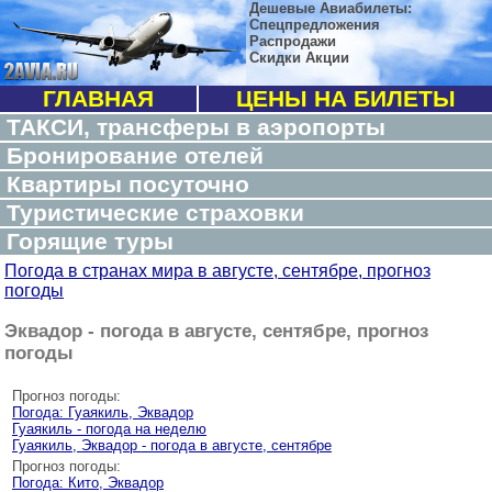
Дешевые Авиабилеты:
Спецпредложения
Распродажи
Скидки Акции
ГЛАВНАЯ
ЦЕНЫ НА БИЛЕТЫ
ТАКСИ, трансферы в аэропорты
Бронирование отелей
Квартиры посуточно
Туристические страховки
Горящие туры
Погода в странах мира в августе, сентябре, прогноз
погоды
Эквадор - погода в августе, сентябре, прогноз
погоды
Прогноз погоды:
Погода: Гуаякиль, Эквадор
Гуаякиль - погода на неделю
Гуаякиль, Эквадор - погода в августе, сентябре
Прогноз погоды:
Погода: Кито, Эквадор