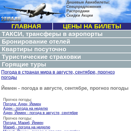
Дешевые Авиабилеты:
Спецпредложения
Распродажи
Скидки Акции
ГЛАВНАЯ
ЦЕНЫ НА БИЛЕТЫ
ТАКСИ, трансферы в аэропорты
Бронирование отелей
Квартиры посуточно
Туристические страховки
Горящие туры
Погода в странах мира в августе, сентябре, прогноз
погоды
Йемен - погода в августе, сентябре, прогноз погоды
Прогноз погоды:
Погода: Аден, Йемен
Аден - погода на неделю
Аден, Йемен - погода в августе, сентябре
Прогноз погоды:
Погода: Мариб, Йемен
Мариб - погода на неделю