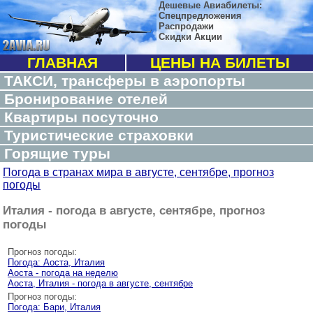
Дешевые Авиабилеты:
Спецпредложения
Распродажи
Скидки Акции
ГЛАВНАЯ
ЦЕНЫ НА БИЛЕТЫ
ТАКСИ, трансферы в аэропорты
Бронирование отелей
Квартиры посуточно
Туристические страховки
Горящие туры
Погода в странах мира в августе, сентябре, прогноз
погоды
Италия - погода в августе, сентябре, прогноз
погоды
Прогноз погоды:
Погода: Аоста, Италия
Аоста - погода на неделю
Аоста, Италия - погода в августе, сентябре
Прогноз погоды:
Погода: Бари, Италия