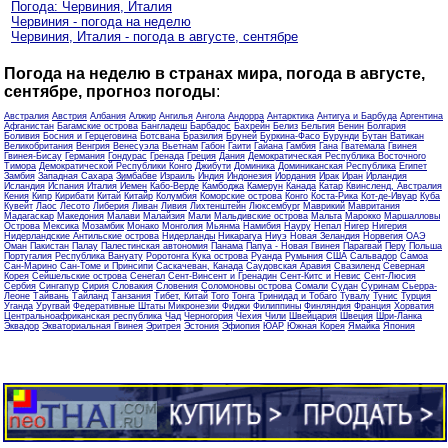
Погода: Червиния, Италия
Червиния - погода на неделю
Червиния, Италия - погода в августе, сентябре
Погода на неделю в странах мира, погода в августе,
сентябре, прогноз погоды
:
Австралия
Австрия
Албания
Алжир
Ангилья
Ангола
Андорра
Антарктика
Антигуа и Барбуда
Аргентина
Афганистан
Багамские острова
Бангладеш
Барбадос
Бахрейн
Белиз
Бельгия
Бенин
Болгария
Боливия
Босния и Герцеговина
Ботсвана
Бразилия
Бруней
Буркина-Фасо
Бурунди
Бутан
Ватикан
Великобритания
Венгрия
Венесуэла
Вьетнам
Габон
Гаити
Гайана
Гамбия
Гана
Гватемала
Гвинея
Гвинея-Бисау
Германия
Гондурас
Гренада
Греция
Дания
Демократическая Республика Восточного
Тимора
Демократической Республики Конго
Джибути
Доминика
Доминиканская Республика
Египет
Замбия
Западная Сахара
Зимбабве
Израиль
Индия
Индонезия
Иордания
Ирак
Иран
Ирландия
Исландия
Испания
Италия
Йемен
Кабо-Верде
Камбоджа
Камерун
Канада
Катар
Квинсленд, Австралия
Кения
Кипр
Кирибати
Китай
Китайр
Колумбия
Коморские острова
Конго
Коста-Рика
Кот-де-Ивуар
Куба
Кувейт
Лаос
Лесото
Либерия
Ливан
Ливия
Лихтенштейн
Люксембург
Маврикий
Мавритания
Мадагаскар
Македония
Малави
Малайзия
Мали
Мальдивские острова
Мальта
Марокко
Маршалловы
Острова
Мексика
Мозамбик
Монако
Монголия
Мьянма
Намибия
Науру
Непал
Нигер
Нигерия
Нидерландские Антильские острова
Нидерланды
Никарагуа
Ниуэ
Новая Зеландия
Норвегия
ОАЭ
Оман
Пакистан
Палау
Палестинская автономия
Панама
Папуа - Новая Гвинея
Парагвай
Перу
Польша
Португалия
Республика Вануату
Роротонга Кука острова
Руанда
Румыния
США
Сальвадор
Самоа
Сан-Марино
Сан-Томе и Принсипи
Саскачеван, Канада
Саудовская Аравия
Свазиленд
Северная
Корея
Сейшельские острова
Сенегал
Сент-Винсент и Гренадин
Сент-Китс и Невис
Сент-Люсия
Сербия
Сингапур
Сирия
Словакия
Словения
Соломоновы острова
Сомали
Судан
Суринам
Сьерра-
Леоне
Тайвань
Тайланд
Танзания
Тибет, Китай
Того
Тонга
Тринидад и Тобаго
Тувалу
Тунис
Турция
Уганда
Уругвай
Федеративные Штаты Микронезии
Фиджи
Филиппины
Финляндия
Франция
Хорватия
Центральноафриканская республика
Чад
Черногория
Чехия
Чили
Швейцария
Швеция
Шри-Ланка
Эквадор
Экваториальная Гвинея
Эритрея
Эстония
Эфиопия
ЮАР
Южная Корея
Ямайка
Япония