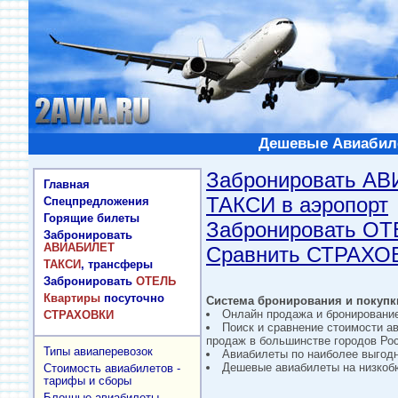
Дешевые Авиабиле
Забронировать А
Главная
ТАКСИ в аэропорт
Спецпредложения
Горящие билеты
Забронировать О
Забронировать
АВИАБИЛЕТ
Сравнить СТРАХО
ТАКСИ
, трансферы
Забронировать
ОТЕЛЬ
Квартиры
посуточно
Система бронирования и покупки
Онлайн продажа и бронировани
СТРАХОВКИ
Поиск и сравнение стоимости а
продаж в большинстве городов Рос
Типы авиаперевозок
Авиабилеты по наиболее выгод
Дешевые авиабилеты на низкобю
Стоимость авиабилетов -
тарифы и сборы
Блочные авиабилеты