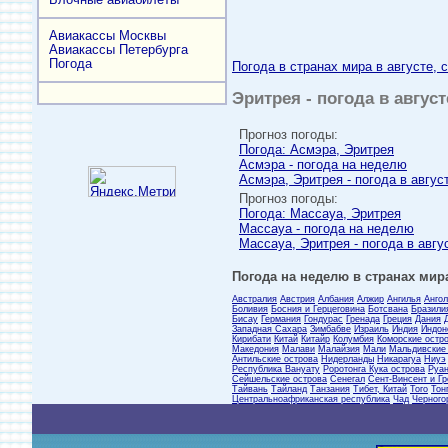
Авиакассы Москвы
Авиакассы Петербурга
Погода
Погода в странах мира в августе, 
Эритрея - погода в авгус
Прогноз погоды:
Погода: Асмэра, Эритрея
Асмэра - погода на неделю
Асмэра, Эритрея - погода в авгус
Прогноз погоды:
Погода: Массауа, Эритрея
Массауа - погода на неделю
Массауа, Эритрея - погода в авгу
Погода на неделю в странах мира
Австралия
Австрия
Албания
Алжир
Ангилья
Анго
Боливия
Босния и Герцеговина
Ботсвана
Бразили
Бисау
Германия
Гондурас
Гренада
Греция
Дания
Западная Сахара
Зимбабве
Израиль
Индия
Индон
Кирибати
Китай
Китайр
Колумбия
Коморские остр
Македония
Малави
Малайзия
Мали
Мальдивские
Антильские острова
Нидерланды
Никарагуа
Ниуэ
Республика Вануату
Роротонга Кука острова
Руа
Сейшельские острова
Сенегал
Сент-Винсент и Г
Тайвань
Тайланд
Танзания
Тибет, Китай
Того
Тон
Центральноафриканская республика
Чад
Черного