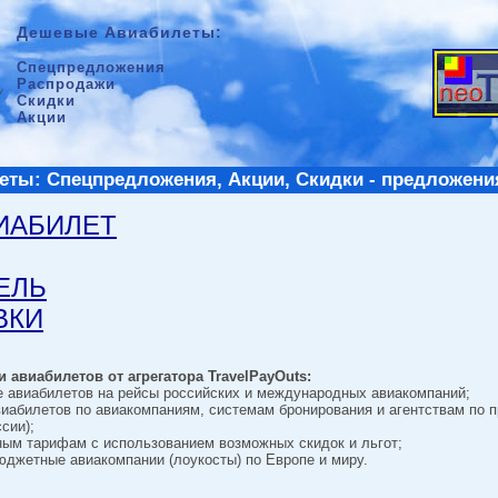
Дешевые Авиабилеты:
Спецпредложения
Распродажи
Скидки
Акции
ты: Спецпредложения, Акции, Скидки - предложени
ВИАБИЛЕТ
ТЕЛЬ
ВКИ
 авиабилетов от агрегатора TravelPayOuts:
е авиабилетов на рейсы российских и международных авиакомпаний;
виабилетов по авиакомпаниям, системам бронирования и агентствам по 
сии);
ным тарифам с использованием возможных скидок и льгот;
джетные авиакомпании (лоукосты) по Европе и миру.