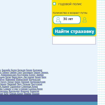
с
Бахрейн
Белиз
Бельгия
Бенин
Болгария
ти
Гайана
Гамбия
Гана
Гватемала
Гвинея
Гвинея-
Доминиканская Республика
Египет
Замбия
нада
Катар
Квинсленд, Австралия
Кения
Кипр
бург
Маврикий
Мавритания
Мадагаскар
Науру
Непал
Нигер
Нигерия
Нидерландские
Гвинея
Парагвай
Перу
Польша
Португалия
я Аравия
Свазиленд
Северная Корея
ова
Сомали
Судан
Суринам
Сьерра-Леоне
липпины
Финляндия
Франция
Хорватия
пия
ЮАР
Южная Корея
Ямайка
Япония