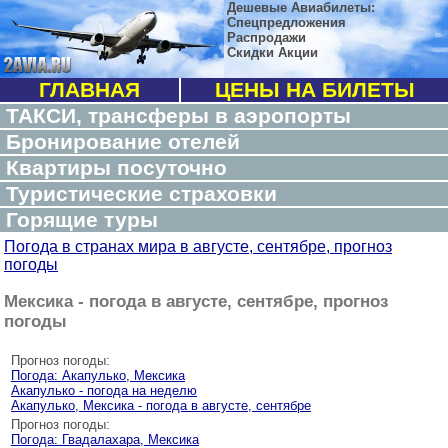
Дешевые Авиабилеты:
Спецпредложения
Распродажи
Скидки Акции
ГЛАВНАЯ
ЦЕНЫ НА БИЛЕТЫ
ТАКСИ, трансферы в аэропорты
Бронирование отелей
Квартиры посуточно
Туристические страховки
Горящие туры
Погода в странах мира в августе, сентябре, прогноз
погоды
Мексика - погода в августе, сентябре, прогноз
погоды
Прогноз погоды:
Погода: Акапулько, Мексика
Акапулько - погода на неделю
Акапулько, Мексика - погода в августе, сентябре
Прогноз погоды:
Погода: Гвадалахара, Мексика