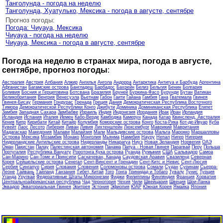
Танголунда - погода на неделю
Танголунда, Хуатулько, Мексика - погода в августе, сентябре
Прогноз погоды:
Погода: Чиуауа, Мексика
Чиуауа - погода на неделю
Чиуауа, Мексика - погода в августе, сентябре
Погода на неделю в странах мира, погода в августе,
сентябре, прогноз погоды
:
Австралия
Австрия
Албания
Алжир
Ангилья
Ангола
Андорра
Антарктика
Антигуа и Барбуда
Аргентина
Афганистан
Багамские острова
Бангладеш
Барбадос
Бахрейн
Белиз
Бельгия
Бенин
Болгария
Боливия
Босния и Герцеговина
Ботсвана
Бразилия
Бруней
Буркина-Фасо
Бурунди
Бутан
Ватикан
Великобритания
Венгрия
Венесуэла
Вьетнам
Габон
Гаити
Гайана
Гамбия
Гана
Гватемала
Гвинея
Гвинея-Бисау
Германия
Гондурас
Гренада
Греция
Дания
Демократическая Республика Восточного
Тимора
Демократической Республики Конго
Джибути
Доминика
Доминиканская Республика
Египет
Замбия
Западная Сахара
Зимбабве
Израиль
Индия
Индонезия
Иордания
Ирак
Иран
Ирландия
Исландия
Испания
Италия
Йемен
Кабо-Верде
Камбоджа
Камерун
Канада
Катар
Квинсленд, Австралия
Кения
Кипр
Кирибати
Китай
Китайр
Колумбия
Коморские острова
Конго
Коста-Рика
Кот-де-Ивуар
Куба
Кувейт
Лаос
Лесото
Либерия
Ливан
Ливия
Лихтенштейн
Люксембург
Маврикий
Мавритания
Мадагаскар
Македония
Малави
Малайзия
Мали
Мальдивские острова
Мальта
Марокко
Маршалловы
Острова
Мексика
Мозамбик
Монако
Монголия
Мьянма
Намибия
Науру
Непал
Нигер
Нигерия
Нидерландские Антильские острова
Нидерланды
Никарагуа
Ниуэ
Новая Зеландия
Норвегия
ОАЭ
Оман
Пакистан
Палау
Палестинская автономия
Панама
Папуа - Новая Гвинея
Парагвай
Перу
Польша
Португалия
Республика Вануату
Роротонга Кука острова
Руанда
Румыния
США
Сальвадор
Самоа
Сан-Марино
Сан-Томе и Принсипи
Саскачеван, Канада
Саудовская Аравия
Свазиленд
Северная
Корея
Сейшельские острова
Сенегал
Сент-Винсент и Гренадин
Сент-Китс и Невис
Сент-Люсия
Сербия
Сингапур
Сирия
Словакия
Словения
Соломоновы острова
Сомали
Судан
Суринам
Сьерра-
Леоне
Тайвань
Тайланд
Танзания
Тибет, Китай
Того
Тонга
Тринидад и Тобаго
Тувалу
Тунис
Турция
Уганда
Уругвай
Федеративные Штаты Микронезии
Фиджи
Филиппины
Финляндия
Франция
Хорватия
Центральноафриканская республика
Чад
Черногория
Чехия
Чили
Швейцария
Швеция
Шри-Ланка
Эквадор
Экваториальная Гвинея
Эритрея
Эстония
Эфиопия
ЮАР
Южная Корея
Ямайка
Япония