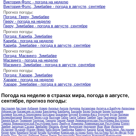
Виктория-Фолс - погода на неделю
Виктория-Фолс, Зимбабве - погода в августе, сентябре
Прогноз погоды:
Погода: Гверу, Зимбабве
Гверу - погода на неделю
Гверу, Зимбабве - погода в августе, сентябре
Прогноз погоды:
Погода: Кариба, Зимбабве
Кариба - погода на неделю
Кариба, Зимбабве - погода в августе, сентябре
Прогноз погоды:
Погода: Масвинго, Зимбабве
Масвинго - погода на неделю
Масвинго, Зимбабве - погода в августе, сентябре
Прогноз погоды:
Погода: Хараре, Зимбабве
Хараре - погода на неделю
Хараре, Зимбабве - погода в августе, сентябре
Погода на неделю в странах мира, погода в августе,
сентябре, прогноз погоды
:
Австралия
Австрия
Албания
Алжир
Ангилья
Ангола
Андорра
Антарктика
Антигуа и Барбуда
Аргентина
Афганистан
Багамские острова
Бангладеш
Барбадос
Бахрейн
Белиз
Бельгия
Бенин
Болгария
Боливия
Босния и Герцеговина
Ботсвана
Бразилия
Бруней
Буркина-Фасо
Бурунди
Бутан
Ватикан
Великобритания
Венгрия
Венесуэла
Вьетнам
Габон
Гаити
Гайана
Гамбия
Гана
Гватемала
Гвинея
Гвинея-Бисау
Германия
Гондурас
Гренада
Греция
Дания
Демократическая Республика Восточного
Тимора
Демократической Республики Конго
Джибути
Доминика
Доминиканская Республика
Египет
Замбия
Западная Сахара
Зимбабве
Израиль
Индия
Индонезия
Иордания
Ирак
Иран
Ирландия
Исландия
Испания
Италия
Йемен
Кабо-Верде
Камбоджа
Камерун
Канада
Катар
Квинсленд, Австралия
Кения
Кипр
Кирибати
Китай
Китайр
Колумбия
Коморские острова
Конго
Коста-Рика
Кот-де-Ивуар
Куба
Кувейт
Лаос
Лесото
Либерия
Ливан
Ливия
Лихтенштейн
Люксембург
Маврикий
Мавритания