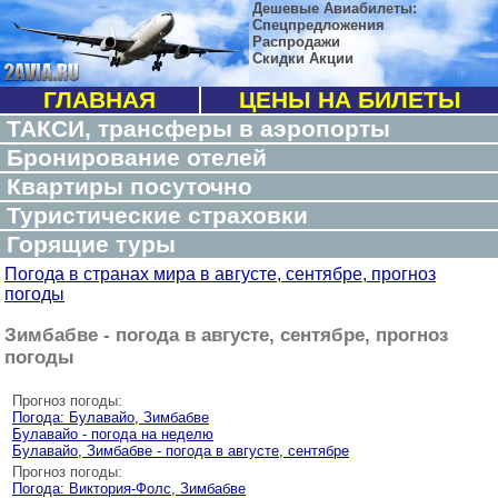
Дешевые Авиабилеты:
Спецпредложения
Распродажи
Скидки Акции
ГЛАВНАЯ
ЦЕНЫ НА БИЛЕТЫ
ТАКСИ, трансферы в аэропорты
Бронирование отелей
Квартиры посуточно
Туристические страховки
Горящие туры
Погода в странах мира в августе, сентябре, прогноз
погоды
Зимбабве - погода в августе, сентябре, прогноз
погоды
Прогноз погоды:
Погода: Булавайо, Зимбабве
Булавайо - погода на неделю
Булавайо, Зимбабве - погода в августе, сентябре
Прогноз погоды:
Погода: Виктория-Фолс, Зимбабве