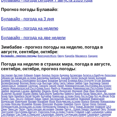
Булавайо - погода сегодня 7 августа 2026 года
Прогноз погоды Булавайо
:
Булавайо - погода на 3 дня
Булавайо - погода на неделю
Булавайо - погода на две недели
Зимбабве - прогноз погоды на неделю, погода в
августе, сентябре, октябре
:
Булавайо - прогноз погоды
Виктория-Фолс
Гверу
Кариба
Масвинго
Хараре
Погода на неделю в странах мира, погода в августе,
сентябре, октябре, прогноз погоды
:
Австралия
Австрия
Албания
Алжир
Ангилья
Ангола
Андорра
Антарктика
Антигуа и Барбуда
Аргентина
Афганистан
Багамские острова
Бангладеш
Барбадос
Бахрейн
Белиз
Бельгия
Бенин
Болгария
Боливия
Босния и Герцеговина
Ботсвана
Бразилия
Бруней
Буркина-Фасо
Бурунди
Бутан
Ватикан
Великобритания
Венгрия
Венесуэла
Вьетнам
Габон
Гаити
Гайана
Гамбия
Гана
Гватемала
Гвинея
Гвинея-Бисау
Германия
Гондурас
Гренада
Греция
Дания
Демократическая Республика Восточного
Тимора
Демократической Республики Конго
Джибути
Доминика
Доминиканская Республика
Египет
Замбия
Западная Сахара
Зимбабве
Израиль
Индия
Индонезия
Иордания
Ирак
Иран
Ирландия
Исландия
Испания
Италия
Йемен
Кабо-Верде
Камбоджа
Камерун
Канада
Катар
Квинсленд, Австралия
Кения
Кипр
Кирибати
Китай
Китайр
Колумбия
Коморские острова
Конго
Коста-Рика
Кот-де-Ивуар
Куба
Кувейт
Лаос
Лесото
Либерия
Ливан
Ливия
Лихтенштейн
Люксембург
Маврикий
Мавритания
Мадагаскар
Македония
Малави
Малайзия
Мали
Мальдивские острова
Мальта
Марокко
Маршалловы
Острова
Мексика
Мозамбик
Монако
Монголия
Мьянма
Намибия
Науру
Непал
Нигер
Нигерия
Нидерландские Антильские острова
Нидерланды
Никарагуа
Ниуэ
Новая Зеландия
Норвегия
ОАЭ
Оман
Пакистан
Палау
Палестинская автономия
Панама
Папуа - Новая Гвинея
Парагвай
Перу
Польша
Португалия
Республика Вануату
Роротонга Кука острова
Руанда
Румыния
США
Сальвадор
Самоа
Сан-Марино
Сан-Томе и Принсипи
Саскачеван, Канада
Саудовская Аравия
Свазиленд
Северная