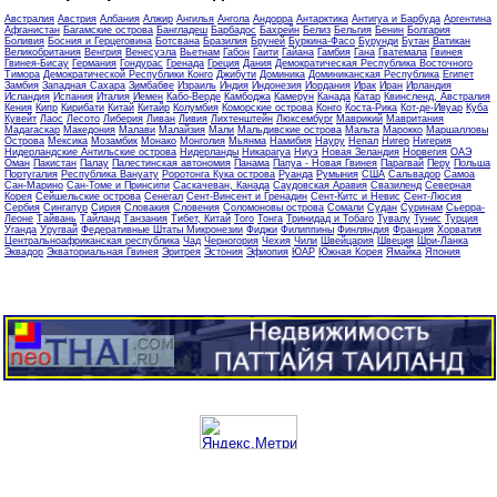
Австралия
Австрия
Албания
Алжир
Ангилья
Ангола
Андорра
Антарктика
Антигуа и Барбуда
Аргентина
Афганистан
Багамские острова
Бангладеш
Барбадос
Бахрейн
Белиз
Бельгия
Бенин
Болгария
Боливия
Босния и Герцеговина
Ботсвана
Бразилия
Бруней
Буркина-Фасо
Бурунди
Бутан
Ватикан
Великобритания
Венгрия
Венесуэла
Вьетнам
Габон
Гаити
Гайана
Гамбия
Гана
Гватемала
Гвинея
Гвинея-Бисау
Германия
Гондурас
Гренада
Греция
Дания
Демократическая Республика Восточного
Тимора
Демократической Республики Конго
Джибути
Доминика
Доминиканская Республика
Египет
Замбия
Западная Сахара
Зимбабве
Израиль
Индия
Индонезия
Иордания
Ирак
Иран
Ирландия
Исландия
Испания
Италия
Йемен
Кабо-Верде
Камбоджа
Камерун
Канада
Катар
Квинсленд, Австралия
Кения
Кипр
Кирибати
Китай
Китайр
Колумбия
Коморские острова
Конго
Коста-Рика
Кот-де-Ивуар
Куба
Кувейт
Лаос
Лесото
Либерия
Ливан
Ливия
Лихтенштейн
Люксембург
Маврикий
Мавритания
Мадагаскар
Македония
Малави
Малайзия
Мали
Мальдивские острова
Мальта
Марокко
Маршалловы
Острова
Мексика
Мозамбик
Монако
Монголия
Мьянма
Намибия
Науру
Непал
Нигер
Нигерия
Нидерландские Антильские острова
Нидерланды
Никарагуа
Ниуэ
Новая Зеландия
Норвегия
ОАЭ
Оман
Пакистан
Палау
Палестинская автономия
Панама
Папуа - Новая Гвинея
Парагвай
Перу
Польша
Португалия
Республика Вануату
Роротонга Кука острова
Руанда
Румыния
США
Сальвадор
Самоа
Сан-Марино
Сан-Томе и Принсипи
Саскачеван, Канада
Саудовская Аравия
Свазиленд
Северная
Корея
Сейшельские острова
Сенегал
Сент-Винсент и Гренадин
Сент-Китс и Невис
Сент-Люсия
Сербия
Сингапур
Сирия
Словакия
Словения
Соломоновы острова
Сомали
Судан
Суринам
Сьерра-
Леоне
Тайвань
Тайланд
Танзания
Тибет, Китай
Того
Тонга
Тринидад и Тобаго
Тувалу
Тунис
Турция
Уганда
Уругвай
Федеративные Штаты Микронезии
Фиджи
Филиппины
Финляндия
Франция
Хорватия
Центральноафриканская республика
Чад
Черногория
Чехия
Чили
Швейцария
Швеция
Шри-Ланка
Эквадор
Экваториальная Гвинея
Эритрея
Эстония
Эфиопия
ЮАР
Южная Корея
Ямайка
Япония