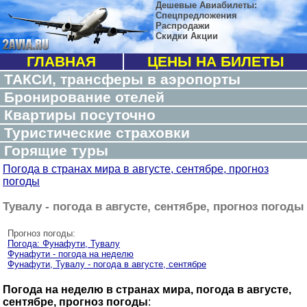
Дешевые Авиабилеты:
Спецпредложения
Распродажи
Скидки Акции
ГЛАВНАЯ
ЦЕНЫ НА БИЛЕТЫ
ТАКСИ, трансферы в аэропорты
Бронирование отелей
Квартиры посуточно
Туристические страховки
Горящие туры
Погода в странах мира в августе, сентябре, прогноз
погоды
Тувалу - погода в августе, сентябре, прогноз погоды
Прогноз погоды:
Погода: Фунафути, Тувалу
Фунафути - погода на неделю
Фунафути, Тувалу - погода в августе, сентябре
Погода на неделю в странах мира, погода в августе,
сентябре, прогноз погоды
: