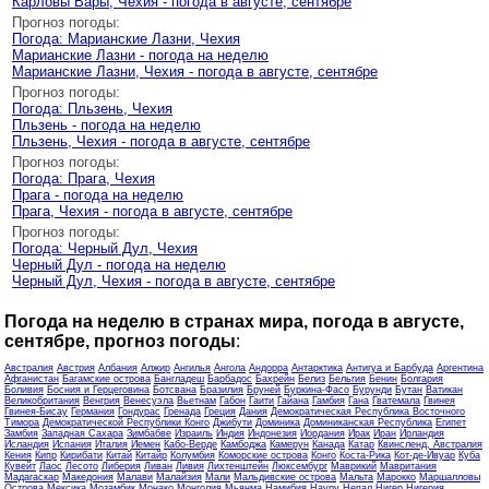
Карловы Вары, Чехия - погода в августе, сентябре
Прогноз погоды:
Погода: Марианские Лазни, Чехия
Марианские Лазни - погода на неделю
Марианские Лазни, Чехия - погода в августе, сентябре
Прогноз погоды:
Погода: Пльзень, Чехия
Пльзень - погода на неделю
Пльзень, Чехия - погода в августе, сентябре
Прогноз погоды:
Погода: Прага, Чехия
Прага - погода на неделю
Прага, Чехия - погода в августе, сентябре
Прогноз погоды:
Погода: Черный Дул, Чехия
Черный Дул - погода на неделю
Черный Дул, Чехия - погода в августе, сентябре
Погода на неделю в странах мира, погода в августе,
сентябре, прогноз погоды
:
Австралия
Австрия
Албания
Алжир
Ангилья
Ангола
Андорра
Антарктика
Антигуа и Барбуда
Аргентина
Афганистан
Багамские острова
Бангладеш
Барбадос
Бахрейн
Белиз
Бельгия
Бенин
Болгария
Боливия
Босния и Герцеговина
Ботсвана
Бразилия
Бруней
Буркина-Фасо
Бурунди
Бутан
Ватикан
Великобритания
Венгрия
Венесуэла
Вьетнам
Габон
Гаити
Гайана
Гамбия
Гана
Гватемала
Гвинея
Гвинея-Бисау
Германия
Гондурас
Гренада
Греция
Дания
Демократическая Республика Восточного
Тимора
Демократической Республики Конго
Джибути
Доминика
Доминиканская Республика
Египет
Замбия
Западная Сахара
Зимбабве
Израиль
Индия
Индонезия
Иордания
Ирак
Иран
Ирландия
Исландия
Испания
Италия
Йемен
Кабо-Верде
Камбоджа
Камерун
Канада
Катар
Квинсленд, Австралия
Кения
Кипр
Кирибати
Китай
Китайр
Колумбия
Коморские острова
Конго
Коста-Рика
Кот-де-Ивуар
Куба
Кувейт
Лаос
Лесото
Либерия
Ливан
Ливия
Лихтенштейн
Люксембург
Маврикий
Мавритания
Мадагаскар
Македония
Малави
Малайзия
Мали
Мальдивские острова
Мальта
Марокко
Маршалловы
Острова
Мексика
Мозамбик
Монако
Монголия
Мьянма
Намибия
Науру
Непал
Нигер
Нигерия