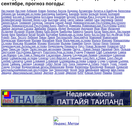
сентябре, прогноз погоды
:
Австралия
Австрия
Албания
Алжир
Ангилья
Ангола
Андорра
Антарктика
Антигуа и Барбуда
Аргентина
Афганистан
Багамские острова
Бангладеш
Барбадос
Бахрейн
Белиз
Бельгия
Бенин
Болгария
Боливия
Босния и Герцеговина
Ботсвана
Бразилия
Бруней
Буркина-Фасо
Бурунди
Бутан
Ватикан
Великобритания
Венгрия
Венесуэла
Вьетнам
Габон
Гаити
Гайана
Гамбия
Гана
Гватемала
Гвинея
Гвинея-Бисау
Германия
Гондурас
Гренада
Греция
Дания
Демократическая Республика Восточного
Тимора
Демократической Республики Конго
Джибути
Доминика
Доминиканская Республика
Египет
Замбия
Западная Сахара
Зимбабве
Израиль
Индия
Индонезия
Иордания
Ирак
Иран
Ирландия
Исландия
Испания
Италия
Йемен
Кабо-Верде
Камбоджа
Камерун
Канада
Катар
Квинсленд, Австралия
Кения
Кипр
Кирибати
Китай
Китайр
Колумбия
Коморские острова
Конго
Коста-Рика
Кот-де-Ивуар
Куба
Кувейт
Лаос
Лесото
Либерия
Ливан
Ливия
Лихтенштейн
Люксембург
Маврикий
Мавритания
Мадагаскар
Македония
Малави
Малайзия
Мали
Мальдивские острова
Мальта
Марокко
Маршалловы
Острова
Мексика
Мозамбик
Монако
Монголия
Мьянма
Намибия
Науру
Непал
Нигер
Нигерия
Нидерландские Антильские острова
Нидерланды
Никарагуа
Ниуэ
Новая Зеландия
Норвегия
ОАЭ
Оман
Пакистан
Палау
Палестинская автономия
Панама
Папуа - Новая Гвинея
Парагвай
Перу
Польша
Португалия
Республика Вануату
Роротонга Кука острова
Руанда
Румыния
США
Сальвадор
Самоа
Сан-Марино
Сан-Томе и Принсипи
Саскачеван, Канада
Саудовская Аравия
Свазиленд
Северная
Корея
Сейшельские острова
Сенегал
Сент-Винсент и Гренадин
Сент-Китс и Невис
Сент-Люсия
Сербия
Сингапур
Сирия
Словакия
Словения
Соломоновы острова
Сомали
Судан
Суринам
Сьерра-
Леоне
Тайвань
Тайланд
Танзания
Тибет, Китай
Того
Тонга
Тринидад и Тобаго
Тувалу
Тунис
Турция
Уганда
Уругвай
Федеративные Штаты Микронезии
Фиджи
Филиппины
Финляндия
Франция
Хорватия
Центральноафриканская республика
Чад
Черногория
Чехия
Чили
Швейцария
Швеция
Шри-Ланка
Эквадор
Экваториальная Гвинея
Эритрея
Эстония
Эфиопия
ЮАР
Южная Корея
Ямайка
Япония