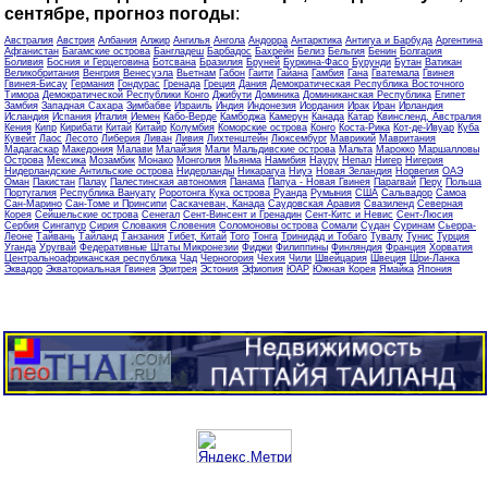
сентябре, прогноз погоды
:
Австралия
Австрия
Албания
Алжир
Ангилья
Ангола
Андорра
Антарктика
Антигуа и Барбуда
Аргентина
Афганистан
Багамские острова
Бангладеш
Барбадос
Бахрейн
Белиз
Бельгия
Бенин
Болгария
Боливия
Босния и Герцеговина
Ботсвана
Бразилия
Бруней
Буркина-Фасо
Бурунди
Бутан
Ватикан
Великобритания
Венгрия
Венесуэла
Вьетнам
Габон
Гаити
Гайана
Гамбия
Гана
Гватемала
Гвинея
Гвинея-Бисау
Германия
Гондурас
Гренада
Греция
Дания
Демократическая Республика Восточного
Тимора
Демократической Республики Конго
Джибути
Доминика
Доминиканская Республика
Египет
Замбия
Западная Сахара
Зимбабве
Израиль
Индия
Индонезия
Иордания
Ирак
Иран
Ирландия
Исландия
Испания
Италия
Йемен
Кабо-Верде
Камбоджа
Камерун
Канада
Катар
Квинсленд, Австралия
Кения
Кипр
Кирибати
Китай
Китайр
Колумбия
Коморские острова
Конго
Коста-Рика
Кот-де-Ивуар
Куба
Кувейт
Лаос
Лесото
Либерия
Ливан
Ливия
Лихтенштейн
Люксембург
Маврикий
Мавритания
Мадагаскар
Македония
Малави
Малайзия
Мали
Мальдивские острова
Мальта
Марокко
Маршалловы
Острова
Мексика
Мозамбик
Монако
Монголия
Мьянма
Намибия
Науру
Непал
Нигер
Нигерия
Нидерландские Антильские острова
Нидерланды
Никарагуа
Ниуэ
Новая Зеландия
Норвегия
ОАЭ
Оман
Пакистан
Палау
Палестинская автономия
Панама
Папуа - Новая Гвинея
Парагвай
Перу
Польша
Португалия
Республика Вануату
Роротонга Кука острова
Руанда
Румыния
США
Сальвадор
Самоа
Сан-Марино
Сан-Томе и Принсипи
Саскачеван, Канада
Саудовская Аравия
Свазиленд
Северная
Корея
Сейшельские острова
Сенегал
Сент-Винсент и Гренадин
Сент-Китс и Невис
Сент-Люсия
Сербия
Сингапур
Сирия
Словакия
Словения
Соломоновы острова
Сомали
Судан
Суринам
Сьерра-
Леоне
Тайвань
Тайланд
Танзания
Тибет, Китай
Того
Тонга
Тринидад и Тобаго
Тувалу
Тунис
Турция
Уганда
Уругвай
Федеративные Штаты Микронезии
Фиджи
Филиппины
Финляндия
Франция
Хорватия
Центральноафриканская республика
Чад
Черногория
Чехия
Чили
Швейцария
Швеция
Шри-Ланка
Эквадор
Экваториальная Гвинея
Эритрея
Эстония
Эфиопия
ЮАР
Южная Корея
Ямайка
Япония