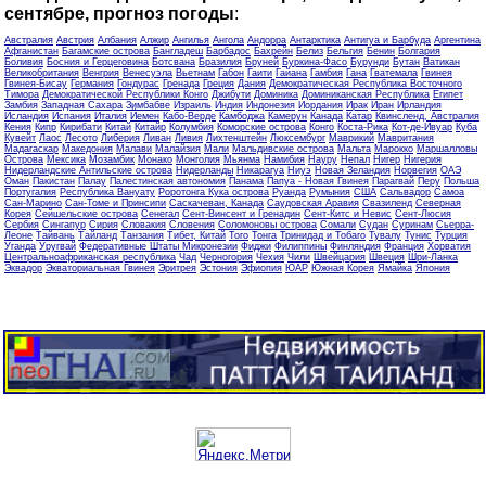
сентябре, прогноз погоды
:
Австралия
Австрия
Албания
Алжир
Ангилья
Ангола
Андорра
Антарктика
Антигуа и Барбуда
Аргентина
Афганистан
Багамские острова
Бангладеш
Барбадос
Бахрейн
Белиз
Бельгия
Бенин
Болгария
Боливия
Босния и Герцеговина
Ботсвана
Бразилия
Бруней
Буркина-Фасо
Бурунди
Бутан
Ватикан
Великобритания
Венгрия
Венесуэла
Вьетнам
Габон
Гаити
Гайана
Гамбия
Гана
Гватемала
Гвинея
Гвинея-Бисау
Германия
Гондурас
Гренада
Греция
Дания
Демократическая Республика Восточного
Тимора
Демократической Республики Конго
Джибути
Доминика
Доминиканская Республика
Египет
Замбия
Западная Сахара
Зимбабве
Израиль
Индия
Индонезия
Иордания
Ирак
Иран
Ирландия
Исландия
Испания
Италия
Йемен
Кабо-Верде
Камбоджа
Камерун
Канада
Катар
Квинсленд, Австралия
Кения
Кипр
Кирибати
Китай
Китайр
Колумбия
Коморские острова
Конго
Коста-Рика
Кот-де-Ивуар
Куба
Кувейт
Лаос
Лесото
Либерия
Ливан
Ливия
Лихтенштейн
Люксембург
Маврикий
Мавритания
Мадагаскар
Македония
Малави
Малайзия
Мали
Мальдивские острова
Мальта
Марокко
Маршалловы
Острова
Мексика
Мозамбик
Монако
Монголия
Мьянма
Намибия
Науру
Непал
Нигер
Нигерия
Нидерландские Антильские острова
Нидерланды
Никарагуа
Ниуэ
Новая Зеландия
Норвегия
ОАЭ
Оман
Пакистан
Палау
Палестинская автономия
Панама
Папуа - Новая Гвинея
Парагвай
Перу
Польша
Португалия
Республика Вануату
Роротонга Кука острова
Руанда
Румыния
США
Сальвадор
Самоа
Сан-Марино
Сан-Томе и Принсипи
Саскачеван, Канада
Саудовская Аравия
Свазиленд
Северная
Корея
Сейшельские острова
Сенегал
Сент-Винсент и Гренадин
Сент-Китс и Невис
Сент-Люсия
Сербия
Сингапур
Сирия
Словакия
Словения
Соломоновы острова
Сомали
Судан
Суринам
Сьерра-
Леоне
Тайвань
Тайланд
Танзания
Тибет, Китай
Того
Тонга
Тринидад и Тобаго
Тувалу
Тунис
Турция
Уганда
Уругвай
Федеративные Штаты Микронезии
Фиджи
Филиппины
Финляндия
Франция
Хорватия
Центральноафриканская республика
Чад
Черногория
Чехия
Чили
Швейцария
Швеция
Шри-Ланка
Эквадор
Экваториальная Гвинея
Эритрея
Эстония
Эфиопия
ЮАР
Южная Корея
Ямайка
Япония