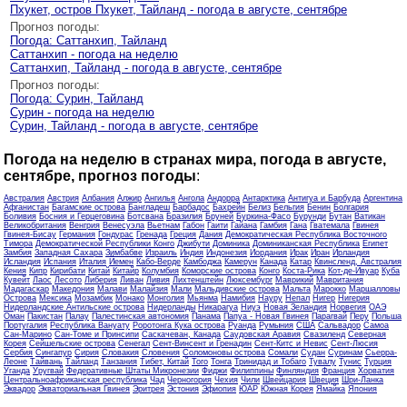
Пхукет, остров Пхукет, Тайланд - погода в августе, сентябре
Прогноз погоды:
Погода: Саттанхип, Тайланд
Саттанхип - погода на неделю
Саттанхип, Тайланд - погода в августе, сентябре
Прогноз погоды:
Погода: Сурин, Тайланд
Сурин - погода на неделю
Сурин, Тайланд - погода в августе, сентябре
Погода на неделю в странах мира, погода в августе,
сентябре, прогноз погоды
:
Австралия
Австрия
Албания
Алжир
Ангилья
Ангола
Андорра
Антарктика
Антигуа и Барбуда
Аргентина
Афганистан
Багамские острова
Бангладеш
Барбадос
Бахрейн
Белиз
Бельгия
Бенин
Болгария
Боливия
Босния и Герцеговина
Ботсвана
Бразилия
Бруней
Буркина-Фасо
Бурунди
Бутан
Ватикан
Великобритания
Венгрия
Венесуэла
Вьетнам
Габон
Гаити
Гайана
Гамбия
Гана
Гватемала
Гвинея
Гвинея-Бисау
Германия
Гондурас
Гренада
Греция
Дания
Демократическая Республика Восточного
Тимора
Демократической Республики Конго
Джибути
Доминика
Доминиканская Республика
Египет
Замбия
Западная Сахара
Зимбабве
Израиль
Индия
Индонезия
Иордания
Ирак
Иран
Ирландия
Исландия
Испания
Италия
Йемен
Кабо-Верде
Камбоджа
Камерун
Канада
Катар
Квинсленд, Австралия
Кения
Кипр
Кирибати
Китай
Китайр
Колумбия
Коморские острова
Конго
Коста-Рика
Кот-де-Ивуар
Куба
Кувейт
Лаос
Лесото
Либерия
Ливан
Ливия
Лихтенштейн
Люксембург
Маврикий
Мавритания
Мадагаскар
Македония
Малави
Малайзия
Мали
Мальдивские острова
Мальта
Марокко
Маршалловы
Острова
Мексика
Мозамбик
Монако
Монголия
Мьянма
Намибия
Науру
Непал
Нигер
Нигерия
Нидерландские Антильские острова
Нидерланды
Никарагуа
Ниуэ
Новая Зеландия
Норвегия
ОАЭ
Оман
Пакистан
Палау
Палестинская автономия
Панама
Папуа - Новая Гвинея
Парагвай
Перу
Польша
Португалия
Республика Вануату
Роротонга Кука острова
Руанда
Румыния
США
Сальвадор
Самоа
Сан-Марино
Сан-Томе и Принсипи
Саскачеван, Канада
Саудовская Аравия
Свазиленд
Северная
Корея
Сейшельские острова
Сенегал
Сент-Винсент и Гренадин
Сент-Китс и Невис
Сент-Люсия
Сербия
Сингапур
Сирия
Словакия
Словения
Соломоновы острова
Сомали
Судан
Суринам
Сьерра-
Леоне
Тайвань
Тайланд
Танзания
Тибет, Китай
Того
Тонга
Тринидад и Тобаго
Тувалу
Тунис
Турция
Уганда
Уругвай
Федеративные Штаты Микронезии
Фиджи
Филиппины
Финляндия
Франция
Хорватия
Центральноафриканская республика
Чад
Черногория
Чехия
Чили
Швейцария
Швеция
Шри-Ланка
Эквадор
Экваториальная Гвинея
Эритрея
Эстония
Эфиопия
ЮАР
Южная Корея
Ямайка
Япония