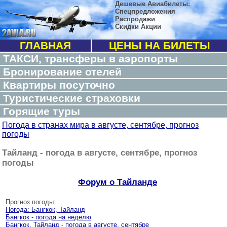
Дешевые Авиабилеты:
Спецпредложения
Распродажи
Скидки Акции
ГЛАВНАЯ
ЦЕНЫ НА БИЛЕТЫ
ТАКСИ, трансферы в аэропорты
Бронирование отелей
Квартиры посуточно
Туристические страховки
Горящие туры
Погода в странах мира в августе, сентябре, прогноз
погоды
Тайланд - погода в августе, сентябре, прогноз
погоды
Форум о Тайланде
Прогноз погоды:
Погода: Бангкок, Тайланд
Бангкок - погода на неделю
Бангкок, Тайланд - погода в августе, сентябре