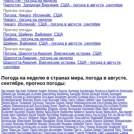
Чарлстон - погода на неделю
Чарлстон, Западная Виргиния, США - погода в августе, сентябре
Прогноз погоды:
Погода: Чикаго, Иллинойс, США
Чикаго - погода на неделю
Чикаго, Иллинойс, США - погода в августе, сентябре
Прогноз погоды:
Погода: Шайенн, Вайоминг, США
Шайенн - погода на неделю
Шайенн, Вайоминг, США - погода в августе, сентябре
Прогноз погоды:
Погода: Шарлотта-Амалия, Виргинские острова, США
Шарлотта-Амалия - погода на неделю
Шарлотта-Амалия, Виргинские острова, США - погода в августе,
сентябре
Погода на неделю в странах мира, погода в августе,
сентябре, прогноз погоды
:
Австралия
Австрия
Албания
Алжир
Ангилья
Ангола
Андорра
Антарктика
Антигуа и Барбуда
Аргентина
Афганистан
Багамские острова
Бангладеш
Барбадос
Бахрейн
Белиз
Бельгия
Бенин
Болгария
Боливия
Босния и Герцеговина
Ботсвана
Бразилия
Бруней
Буркина-Фасо
Бурунди
Бутан
Ватикан
Великобритания
Венгрия
Венесуэла
Вьетнам
Габон
Гаити
Гайана
Гамбия
Гана
Гватемала
Гвинея
Гвинея-Бисау
Германия
Гондурас
Гренада
Греция
Дания
Демократическая Республика Восточного
Тимора
Демократической Республики Конго
Джибути
Доминика
Доминиканская Республика
Египет
Замбия
Западная Сахара
Зимбабве
Израиль
Индия
Индонезия
Иордания
Ирак
Иран
Ирландия
Исландия
Испания
Италия
Йемен
Кабо-Верде
Камбоджа
Камерун
Канада
Катар
Квинсленд, Австралия
Кения
Кипр
Кирибати
Китай
Китайр
Колумбия
Коморские острова
Конго
Коста-Рика
Кот-де-Ивуар
Куба
Кувейт
Лаос
Лесото
Либерия
Ливан
Ливия
Лихтенштейн
Люксембург
Маврикий
Мавритания
Мадагаскар
Македония
Малави
Малайзия
Мали
Мальдивские острова
Мальта
Марокко
Маршалловы
Острова
Мексика
Мозамбик
Монако
Монголия
Мьянма
Намибия
Науру
Непал
Нигер
Нигерия
Нидерландские Антильские острова
Нидерланды
Никарагуа
Ниуэ
Новая Зеландия
Норвегия
ОАЭ
Оман
Пакистан
Палау
Палестинская автономия
Панама
Папуа - Новая Гвинея
Парагвай
Перу
Польша
Португалия
Республика Вануату
Роротонга Кука острова
Руанда
Румыния
США
Сальвадор
Самоа