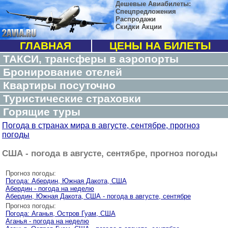
Дешевые Авиабилеты:
Спецпредложения
Распродажи
Скидки Акции
ГЛАВНАЯ
ЦЕНЫ НА БИЛЕТЫ
ТАКСИ, трансферы в аэропорты
Бронирование отелей
Квартиры посуточно
Туристические страховки
Горящие туры
Погода в странах мира в августе, сентябре, прогноз
погоды
США - погода в августе, сентябре, прогноз погоды
Прогноз погоды:
Погода: Абердин, Южная Дакота, США
Абердин - погода на неделю
Абердин, Южная Дакота, США - погода в августе, сентябре
Прогноз погоды:
Погода: Аганья, Остров Гуам, США
Аганья - погода на неделю