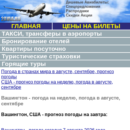
Дешевые Авиабилеты:
Спецпредложения
Распродажи
Скидки Акции
ГЛАВНАЯ
ЦЕНЫ НА БИЛЕТЫ
ТАКСИ, трансферы в аэропорты
Бронирование отелей
Квартиры посуточно
Туристические страховки
Горящие туры
Погода в странах мира в августе, сентябре, прогноз
погоды
США - прогноз погоды на неделю, погода в августе,
сентябре
Вашингтон - погода на неделю, погода в августе,
сентябре
Вашингтон, США - прогноз погоды на завтра: