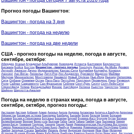
Вашингтон - погода сегодня 7 августа 2026 года
Прогноз погоды Вашингтон
:
Вашингтон - погода на 3 дня
Вашингтон - погода на неделю
Вашингтон - погода на две недели
США - прогноз погоды на неделю, погода в августе,
сентябре, октябре
:
Абердин
Аганья
Агуадилья
Альбукерке
Анкоридж
Атланта
Балтимор
Берлингтон
Бисмарк
Бойсе
Бостон
Вашингтон - прогноз погоды
Гонолулу
Даллас
Де-Мойн
Денвер
Детройт
Джексон
Джуно
Индианаполис
Канзас-Сити
Колумбия
Колумбус
Конкорд
Лансинг
Лас-Вегас
Линкольн
Литл-Рок
Лос-Анджелес
Луисвилл
Мадисон
Майями
Милуоки
Миннеаполис
Монтгомери
Нашвилл
Новый Орлеан
Нью-Йорк
Ньюарк
Оклахома-
Сити
Олбани
Олимпия
Остин
Паго-Паго
Питтсбург
Портленд
Провиденс
Рино
Ричмонд
Роли
Сайпан
Сакраменто
Сан-Франциско
Сейлем
Сент-Луис
Сиэтл
Солт-Лейк-Сити
Спрингфилд
Топика
Филадельфия
Финикс
Хартфорд
Хелина
Хьюстон
Чарлстон
Чикаго
Шайенн
Шарлотта-Амалия
Погода на неделю в странах мира, погода в августе,
сентябре, октябре, прогноз погоды
:
Австралия
Австрия
Албания
Алжир
Ангилья
Ангола
Андорра
Антарктика
Антигуа и Барбуда
Аргентина
Афганистан
Багамские острова
Бангладеш
Барбадос
Бахрейн
Белиз
Бельгия
Бенин
Болгария
Боливия
Босния и Герцеговина
Ботсвана
Бразилия
Бруней
Буркина-Фасо
Бурунди
Бутан
Ватикан
Великобритания
Венгрия
Венесуэла
Вьетнам
Габон
Гаити
Гайана
Гамбия
Гана
Гватемала
Гвинея
Гвинея-Бисау
Германия
Гондурас
Гренада
Греция
Дания
Демократическая Республика Восточного
Тимора
Демократической Республики Конго
Джибути
Доминика
Доминиканская Республика
Египет
Замбия
Западная Сахара
Зимбабве
Израиль
Индия
Индонезия
Иордания
Ирак
Иран
Ирландия
Исландия
Испания
Италия
Йемен
Кабо-Верде
Камбоджа
Камерун
Канада
Катар
Квинсленд, Австралия