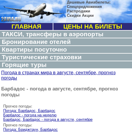
Дешевые Авиабилеты:
Спецпредложения
Распродажи
Скидки Акции
ГЛАВНАЯ
ЦЕНЫ НА БИЛЕТЫ
ТАКСИ, трансферы в аэропорты
Бронирование отелей
Квартиры посуточно
Туристические страховки
Горящие туры
Погода в странах мира в августе, сентябре, прогноз
погоды
Барбадос - погода в августе, сентябре, прогноз
погоды
Прогноз погоды:
Погода: Барбадос, Барбадос
Барбадос - погода на неделю
Барбадос, Барбадос - погода в августе, сентябре
Прогноз погоды:
Погода: Бриджтаун, Барбадос