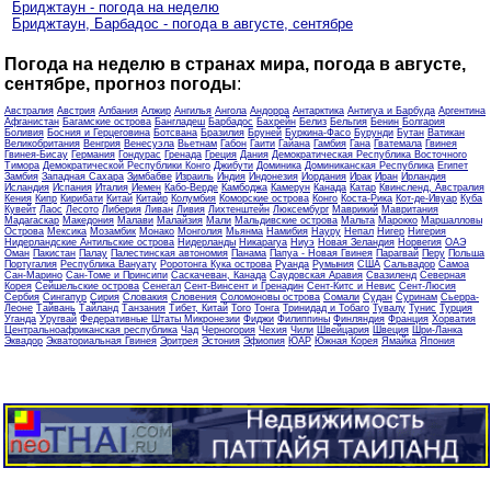
Бриджтаун - погода на неделю
Бриджтаун, Барбадос - погода в августе, сентябре
Погода на неделю в странах мира, погода в августе,
сентябре, прогноз погоды
:
Австралия
Австрия
Албания
Алжир
Ангилья
Ангола
Андорра
Антарктика
Антигуа и Барбуда
Аргентина
Афганистан
Багамские острова
Бангладеш
Барбадос
Бахрейн
Белиз
Бельгия
Бенин
Болгария
Боливия
Босния и Герцеговина
Ботсвана
Бразилия
Бруней
Буркина-Фасо
Бурунди
Бутан
Ватикан
Великобритания
Венгрия
Венесуэла
Вьетнам
Габон
Гаити
Гайана
Гамбия
Гана
Гватемала
Гвинея
Гвинея-Бисау
Германия
Гондурас
Гренада
Греция
Дания
Демократическая Республика Восточного
Тимора
Демократической Республики Конго
Джибути
Доминика
Доминиканская Республика
Египет
Замбия
Западная Сахара
Зимбабве
Израиль
Индия
Индонезия
Иордания
Ирак
Иран
Ирландия
Исландия
Испания
Италия
Йемен
Кабо-Верде
Камбоджа
Камерун
Канада
Катар
Квинсленд, Австралия
Кения
Кипр
Кирибати
Китай
Китайр
Колумбия
Коморские острова
Конго
Коста-Рика
Кот-де-Ивуар
Куба
Кувейт
Лаос
Лесото
Либерия
Ливан
Ливия
Лихтенштейн
Люксембург
Маврикий
Мавритания
Мадагаскар
Македония
Малави
Малайзия
Мали
Мальдивские острова
Мальта
Марокко
Маршалловы
Острова
Мексика
Мозамбик
Монако
Монголия
Мьянма
Намибия
Науру
Непал
Нигер
Нигерия
Нидерландские Антильские острова
Нидерланды
Никарагуа
Ниуэ
Новая Зеландия
Норвегия
ОАЭ
Оман
Пакистан
Палау
Палестинская автономия
Панама
Папуа - Новая Гвинея
Парагвай
Перу
Польша
Португалия
Республика Вануату
Роротонга Кука острова
Руанда
Румыния
США
Сальвадор
Самоа
Сан-Марино
Сан-Томе и Принсипи
Саскачеван, Канада
Саудовская Аравия
Свазиленд
Северная
Корея
Сейшельские острова
Сенегал
Сент-Винсент и Гренадин
Сент-Китс и Невис
Сент-Люсия
Сербия
Сингапур
Сирия
Словакия
Словения
Соломоновы острова
Сомали
Судан
Суринам
Сьерра-
Леоне
Тайвань
Тайланд
Танзания
Тибет, Китай
Того
Тонга
Тринидад и Тобаго
Тувалу
Тунис
Турция
Уганда
Уругвай
Федеративные Штаты Микронезии
Фиджи
Филиппины
Финляндия
Франция
Хорватия
Центральноафриканская республика
Чад
Черногория
Чехия
Чили
Швейцария
Швеция
Шри-Ланка
Эквадор
Экваториальная Гвинея
Эритрея
Эстония
Эфиопия
ЮАР
Южная Корея
Ямайка
Япония