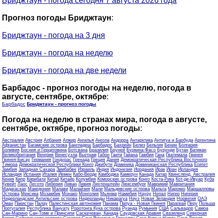
Бриджтаун - погода сегодня 7 августа 2026 года
Прогноз погоды Бриджтаун
:
Бриджтаун - погода на 3 дня
Бриджтаун - погода на неделю
Бриджтаун - погода на две недели
Барбадос - прогноз погоды на неделю, погода в
августе, сентябре, октябре
:
Барбадос
Бриджтаун - прогноз погоды
Погода на неделю в странах мира, погода в августе,
сентябре, октябре, прогноз погоды
:
Австралия
Австрия
Албания
Алжир
Ангилья
Ангола
Андорра
Антарктика
Антигуа и Барбуда
Аргентина
Афганистан
Багамские острова
Бангладеш
Барбадос
Бахрейн
Белиз
Бельгия
Бенин
Болгария
Боливия
Босния и Герцеговина
Ботсвана
Бразилия
Бруней
Буркина-Фасо
Бурунди
Бутан
Ватикан
Великобритания
Венгрия
Венесуэла
Вьетнам
Габон
Гаити
Гайана
Гамбия
Гана
Гватемала
Гвинея
Гвинея-Бисау
Германия
Гондурас
Гренада
Греция
Дания
Демократическая Республика Восточного
Тимора
Демократической Республики Конго
Джибути
Доминика
Доминиканская Республика
Египет
Замбия
Западная Сахара
Зимбабве
Израиль
Индия
Индонезия
Иордания
Ирак
Иран
Ирландия
Исландия
Испания
Италия
Йемен
Кабо-Верде
Камбоджа
Камерун
Канада
Катар
Квинсленд, Австралия
Кения
Кипр
Кирибати
Китай
Китайр
Колумбия
Коморские острова
Конго
Коста-Рика
Кот-де-Ивуар
Куба
Кувейт
Лаос
Лесото
Либерия
Ливан
Ливия
Лихтенштейн
Люксембург
Маврикий
Мавритания
Мадагаскар
Македония
Малави
Малайзия
Мали
Мальдивские острова
Мальта
Марокко
Маршалловы
Острова
Мексика
Мозамбик
Монако
Монголия
Мьянма
Намибия
Науру
Непал
Нигер
Нигерия
Нидерландские Антильские острова
Нидерланды
Никарагуа
Ниуэ
Новая Зеландия
Норвегия
ОАЭ
Оман
Пакистан
Палау
Палестинская автономия
Панама
Папуа - Новая Гвинея
Парагвай
Перу
Польша
Португалия
Республика Вануату
Роротонга Кука острова
Руанда
Румыния
США
Сальвадор
Самоа
Сан-Марино
Сан-Томе и Принсипи
Саскачеван, Канада
Саудовская Аравия
Свазиленд
Северная