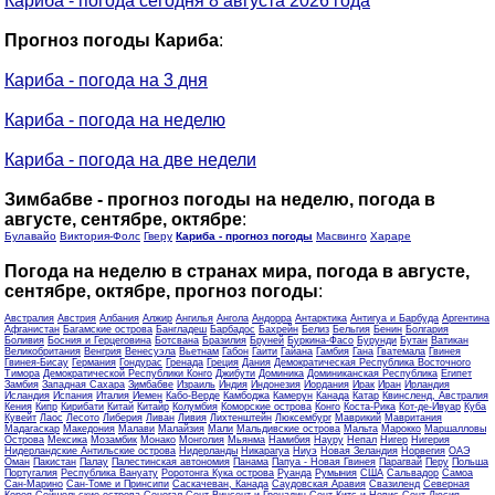
Кариба - погода сегодня 8 августа 2026 года
Прогноз погоды Кариба
:
Кариба - погода на 3 дня
Кариба - погода на неделю
Кариба - погода на две недели
Зимбабве - прогноз погоды на неделю, погода в
августе, сентябре, октябре
:
Булавайо
Виктория-Фолс
Гверу
Кариба - прогноз погоды
Масвинго
Хараре
Погода на неделю в странах мира, погода в августе,
сентябре, октябре, прогноз погоды
:
Австралия
Австрия
Албания
Алжир
Ангилья
Ангола
Андорра
Антарктика
Антигуа и Барбуда
Аргентина
Афганистан
Багамские острова
Бангладеш
Барбадос
Бахрейн
Белиз
Бельгия
Бенин
Болгария
Боливия
Босния и Герцеговина
Ботсвана
Бразилия
Бруней
Буркина-Фасо
Бурунди
Бутан
Ватикан
Великобритания
Венгрия
Венесуэла
Вьетнам
Габон
Гаити
Гайана
Гамбия
Гана
Гватемала
Гвинея
Гвинея-Бисау
Германия
Гондурас
Гренада
Греция
Дания
Демократическая Республика Восточного
Тимора
Демократической Республики Конго
Джибути
Доминика
Доминиканская Республика
Египет
Замбия
Западная Сахара
Зимбабве
Израиль
Индия
Индонезия
Иордания
Ирак
Иран
Ирландия
Исландия
Испания
Италия
Йемен
Кабо-Верде
Камбоджа
Камерун
Канада
Катар
Квинсленд, Австралия
Кения
Кипр
Кирибати
Китай
Китайр
Колумбия
Коморские острова
Конго
Коста-Рика
Кот-де-Ивуар
Куба
Кувейт
Лаос
Лесото
Либерия
Ливан
Ливия
Лихтенштейн
Люксембург
Маврикий
Мавритания
Мадагаскар
Македония
Малави
Малайзия
Мали
Мальдивские острова
Мальта
Марокко
Маршалловы
Острова
Мексика
Мозамбик
Монако
Монголия
Мьянма
Намибия
Науру
Непал
Нигер
Нигерия
Нидерландские Антильские острова
Нидерланды
Никарагуа
Ниуэ
Новая Зеландия
Норвегия
ОАЭ
Оман
Пакистан
Палау
Палестинская автономия
Панама
Папуа - Новая Гвинея
Парагвай
Перу
Польша
Португалия
Республика Вануату
Роротонга Кука острова
Руанда
Румыния
США
Сальвадор
Самоа
Сан-Марино
Сан-Томе и Принсипи
Саскачеван, Канада
Саудовская Аравия
Свазиленд
Северная