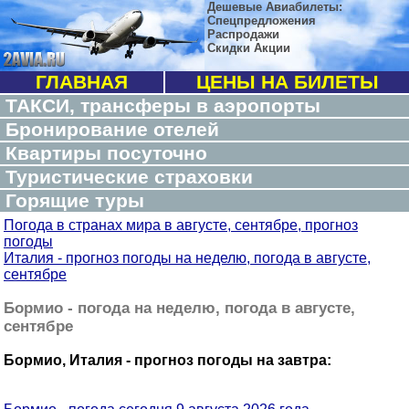
Дешевые Авиабилеты:
Спецпредложения
Распродажи
Скидки Акции
ГЛАВНАЯ
ЦЕНЫ НА БИЛЕТЫ
ТАКСИ, трансферы в аэропорты
Бронирование отелей
Квартиры посуточно
Туристические страховки
Горящие туры
Погода в странах мира в августе, сентябре, прогноз
погоды
Италия - прогноз погоды на неделю, погода в августе,
сентябре
Бормио - погода на неделю, погода в августе,
сентябре
Бормио, Италия - прогноз погоды на завтра: