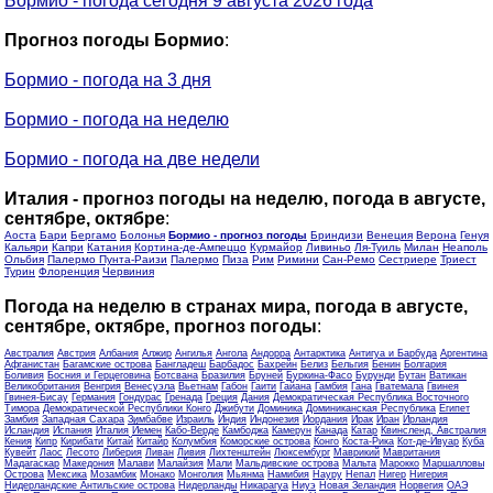
Бормио - погода сегодня 9 августа 2026 года
Прогноз погоды Бормио
:
Бормио - погода на 3 дня
Бормио - погода на неделю
Бормио - погода на две недели
Италия - прогноз погоды на неделю, погода в августе,
сентябре, октябре
:
Аоста
Бари
Бергамо
Болонья
Бормио - прогноз погоды
Бриндизи
Венеция
Верона
Генуя
Кальяри
Капри
Катания
Кортина-де-Ампеццо
Курмайор
Ливиньо
Ля-Туиль
Милан
Неаполь
Ольбия
Палермо Пунта-Раизи
Палермо
Пиза
Рим
Римини
Сан-Ремо
Сестриере
Триест
Турин
Флоренция
Червиния
Погода на неделю в странах мира, погода в августе,
сентябре, октябре, прогноз погоды
:
Австралия
Австрия
Албания
Алжир
Ангилья
Ангола
Андорра
Антарктика
Антигуа и Барбуда
Аргентина
Афганистан
Багамские острова
Бангладеш
Барбадос
Бахрейн
Белиз
Бельгия
Бенин
Болгария
Боливия
Босния и Герцеговина
Ботсвана
Бразилия
Бруней
Буркина-Фасо
Бурунди
Бутан
Ватикан
Великобритания
Венгрия
Венесуэла
Вьетнам
Габон
Гаити
Гайана
Гамбия
Гана
Гватемала
Гвинея
Гвинея-Бисау
Германия
Гондурас
Гренада
Греция
Дания
Демократическая Республика Восточного
Тимора
Демократической Республики Конго
Джибути
Доминика
Доминиканская Республика
Египет
Замбия
Западная Сахара
Зимбабве
Израиль
Индия
Индонезия
Иордания
Ирак
Иран
Ирландия
Исландия
Испания
Италия
Йемен
Кабо-Верде
Камбоджа
Камерун
Канада
Катар
Квинсленд, Австралия
Кения
Кипр
Кирибати
Китай
Китайр
Колумбия
Коморские острова
Конго
Коста-Рика
Кот-де-Ивуар
Куба
Кувейт
Лаос
Лесото
Либерия
Ливан
Ливия
Лихтенштейн
Люксембург
Маврикий
Мавритания
Мадагаскар
Македония
Малави
Малайзия
Мали
Мальдивские острова
Мальта
Марокко
Маршалловы
Острова
Мексика
Мозамбик
Монако
Монголия
Мьянма
Намибия
Науру
Непал
Нигер
Нигерия
Нидерландские Антильские острова
Нидерланды
Никарагуа
Ниуэ
Новая Зеландия
Норвегия
ОАЭ