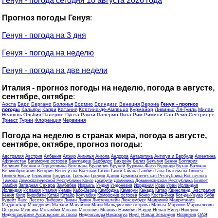
Генуя - погода сегодня 10 августа 2026 года
Прогноз погоды Генуя
:
Генуя - погода на 3 дня
Генуя - погода на неделю
Генуя - погода на две недели
Италия - прогноз погоды на неделю, погода в августе,
сентябре, октябре
:
Аоста
Бари
Бергамо
Болонья
Бормио
Бриндизи
Венеция
Верона
Генуя - прогноз
погоды
Кальяри
Капри
Катания
Кортина-де-Ампеццо
Курмайор
Ливиньо
Ля-Туиль
Милан
Неаполь
Ольбия
Палермо Пунта-Раизи
Палермо
Пиза
Рим
Римини
Сан-Ремо
Сестриере
Триест
Турин
Флоренция
Червиния
Погода на неделю в странах мира, погода в августе,
сентябре, октябре, прогноз погоды
:
Австралия
Австрия
Албания
Алжир
Ангилья
Ангола
Андорра
Антарктика
Антигуа и Барбуда
Аргентина
Афганистан
Багамские острова
Бангладеш
Барбадос
Бахрейн
Белиз
Бельгия
Бенин
Болгария
Боливия
Босния и Герцеговина
Ботсвана
Бразилия
Бруней
Буркина-Фасо
Бурунди
Бутан
Ватикан
Великобритания
Венгрия
Венесуэла
Вьетнам
Габон
Гаити
Гайана
Гамбия
Гана
Гватемала
Гвинея
Гвинея-Бисау
Германия
Гондурас
Гренада
Греция
Дания
Демократическая Республика Восточного
Тимора
Демократической Республики Конго
Джибути
Доминика
Доминиканская Республика
Египет
Замбия
Западная Сахара
Зимбабве
Израиль
Индия
Индонезия
Иордания
Ирак
Иран
Ирландия
Исландия
Испания
Италия
Йемен
Кабо-Верде
Камбоджа
Камерун
Канада
Катар
Квинсленд, Австралия
Кения
Кипр
Кирибати
Китай
Китайр
Колумбия
Коморские острова
Конго
Коста-Рика
Кот-де-Ивуар
Куба
Кувейт
Лаос
Лесото
Либерия
Ливан
Ливия
Лихтенштейн
Люксембург
Маврикий
Мавритания
Мадагаскар
Македония
Малави
Малайзия
Мали
Мальдивские острова
Мальта
Марокко
Маршалловы
Острова
Мексика
Мозамбик
Монако
Монголия
Мьянма
Намибия
Науру
Непал
Нигер
Нигерия
Нидерландские Антильские острова
Нидерланды
Никарагуа
Ниуэ
Новая Зеландия
Норвегия
ОАЭ