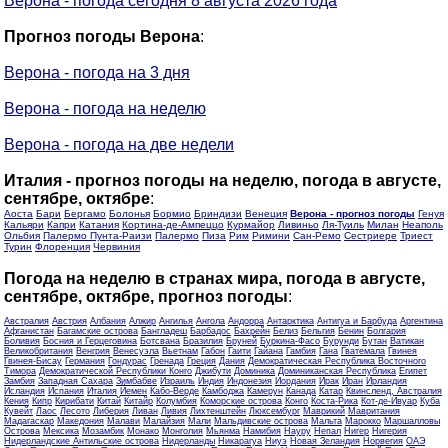
Верона - погода сегодня 8 августа 2026 года
Прогноз погоды Верона
:
Верона - погода на 3 дня
Верона - погода на неделю
Верона - погода на две недели
Италия - прогноз погоды на неделю, погода в августе,
сентябре, октябре
:
Аоста
Бари
Бергамо
Болонья
Бормио
Бриндизи
Венеция
Верона - прогноз погоды
Генуя
Кальяри
Капри
Катания
Кортина-де-Ампеццо
Курмайор
Ливиньо
Ля-Туиль
Милан
Неаполь
Ольбия
Палермо Пунта-Раизи
Палермо
Пиза
Рим
Римини
Сан-Ремо
Сестриере
Триест
Турин
Флоренция
Червиния
Погода на неделю в странах мира, погода в августе,
сентябре, октябре, прогноз погоды
:
Австралия
Австрия
Албания
Алжир
Ангилья
Ангола
Андорра
Антарктика
Антигуа и Барбуда
Аргентина
Афганистан
Багамские острова
Бангладеш
Барбадос
Бахрейн
Белиз
Бельгия
Бенин
Болгария
Боливия
Босния и Герцеговина
Ботсвана
Бразилия
Бруней
Буркина-Фасо
Бурунди
Бутан
Ватикан
Великобритания
Венгрия
Венесуэла
Вьетнам
Габон
Гаити
Гайана
Гамбия
Гана
Гватемала
Гвинея
Гвинея-Бисау
Германия
Гондурас
Гренада
Греция
Дания
Демократическая Республика Восточного
Тимора
Демократической Республики Конго
Джибути
Доминика
Доминиканская Республика
Египет
Замбия
Западная Сахара
Зимбабве
Израиль
Индия
Индонезия
Иордания
Ирак
Иран
Ирландия
Исландия
Испания
Италия
Йемен
Кабо-Верде
Камбоджа
Камерун
Канада
Катар
Квинсленд, Австралия
Кения
Кипр
Кирибати
Китай
Китайр
Колумбия
Коморские острова
Конго
Коста-Рика
Кот-де-Ивуар
Куба
Кувейт
Лаос
Лесото
Либерия
Ливан
Ливия
Лихтенштейн
Люксембург
Маврикий
Мавритания
Мадагаскар
Македония
Малави
Малайзия
Мали
Мальдивские острова
Мальта
Марокко
Маршалловы
Острова
Мексика
Мозамбик
Монако
Монголия
Мьянма
Намибия
Науру
Непал
Нигер
Нигерия
Нидерландские Антильские острова
Нидерланды
Никарагуа
Ниуэ
Новая Зеландия
Норвегия
ОАЭ