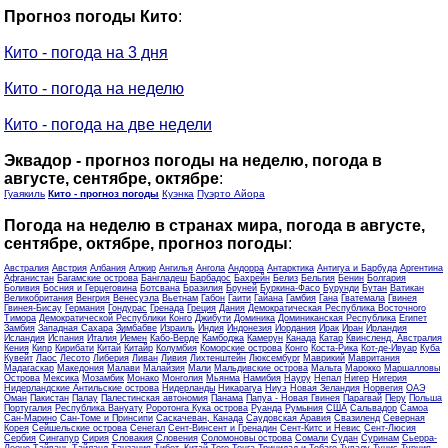
Прогноз погоды Кито
:
Кито - погода на 3 дня
Кито - погода на неделю
Кито - погода на две недели
Эквадор - прогноз погоды на неделю, погода в
августе, сентябре, октябре
:
Гуаякиль
Кито - прогноз погоды
Куэнка
Пуэрто Айора
Погода на неделю в странах мира, погода в августе,
сентябре, октябре, прогноз погоды
:
Австралия
Австрия
Албания
Алжир
Ангилья
Ангола
Андорра
Антарктика
Антигуа и Барбуда
Аргентина
Афганистан
Багамские острова
Бангладеш
Барбадос
Бахрейн
Белиз
Бельгия
Бенин
Болгария
Боливия
Босния и Герцеговина
Ботсвана
Бразилия
Бруней
Буркина-Фасо
Бурунди
Бутан
Ватикан
Великобритания
Венгрия
Венесуэла
Вьетнам
Габон
Гаити
Гайана
Гамбия
Гана
Гватемала
Гвинея
Гвинея-Бисау
Германия
Гондурас
Гренада
Греция
Дания
Демократическая Республика Восточного
Тимора
Демократической Республики Конго
Джибути
Доминика
Доминиканская Республика
Египет
Замбия
Западная Сахара
Зимбабве
Израиль
Индия
Индонезия
Иордания
Ирак
Иран
Ирландия
Исландия
Испания
Италия
Йемен
Кабо-Верде
Камбоджа
Камерун
Канада
Катар
Квинсленд, Австралия
Кения
Кипр
Кирибати
Китай
Китайр
Колумбия
Коморские острова
Конго
Коста-Рика
Кот-де-Ивуар
Куба
Кувейт
Лаос
Лесото
Либерия
Ливан
Ливия
Лихтенштейн
Люксембург
Маврикий
Мавритания
Мадагаскар
Македония
Малави
Малайзия
Мали
Мальдивские острова
Мальта
Марокко
Маршалловы
Острова
Мексика
Мозамбик
Монако
Монголия
Мьянма
Намибия
Науру
Непал
Нигер
Нигерия
Нидерландские Антильские острова
Нидерланды
Никарагуа
Ниуэ
Новая Зеландия
Норвегия
ОАЭ
Оман
Пакистан
Палау
Палестинская автономия
Панама
Папуа - Новая Гвинея
Парагвай
Перу
Польша
Португалия
Республика Вануату
Роротонга Кука острова
Руанда
Румыния
США
Сальвадор
Самоа
Сан-Марино
Сан-Томе и Принсипи
Саскачеван, Канада
Саудовская Аравия
Свазиленд
Северная
Корея
Сейшельские острова
Сенегал
Сент-Винсент и Гренадин
Сент-Китс и Невис
Сент-Люсия
Сербия
Сингапур
Сирия
Словакия
Словения
Соломоновы острова
Сомали
Судан
Суринам
Сьерра-