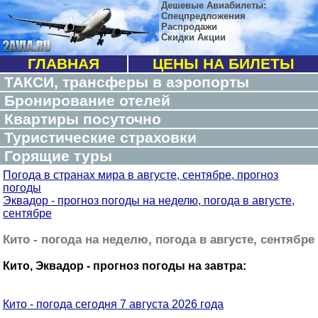
Дешевые Авиабилеты:
Спецпредложения
Распродажи
Скидки Акции
ГЛАВНАЯ
ЦЕНЫ НА БИЛЕТЫ
ТАКСИ, трансферы в аэропорты
Бронирование отелей
Квартиры посуточно
Туристические страховки
Горящие туры
Погода в странах мира в августе, сентябре, прогноз
погоды
Эквадор - прогноз погоды на неделю, погода в августе,
сентябре
Кито - погода на неделю, погода в августе, сентябре
Кито, Эквадор - прогноз погоды на завтра:
Кито - погода сегодня 7 августа 2026 года