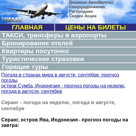
Дешевые Авиабилеты:
Спецпредложения
Распродажи
Скидки Акции
ГЛАВНАЯ
ЦЕНЫ НА БИЛЕТЫ
ТАКСИ, трансферы в аэропорты
Бронирование отелей
Квартиры посуточно
Туристические страховки
Горящие туры
Погода в странах мира в августе, сентябре, прогноз
погоды
остров Сумба, Индонезия - прогноз погоды на неделю,
погода в августе, сентябре
Серанг - погода на неделю, погода в августе,
сентябре
Серанг, остров Ява, Индонезия - прогноз погоды на
завтра: