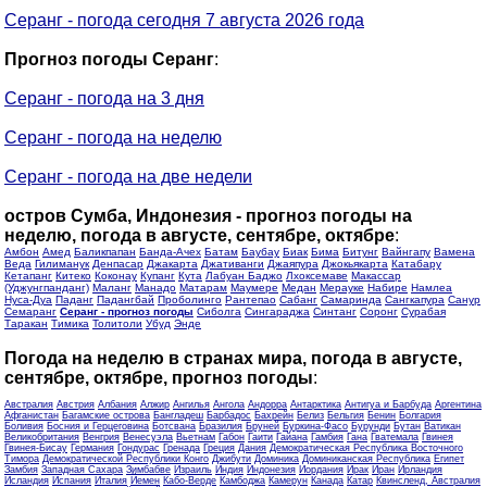
Серанг - погода сегодня 7 августа 2026 года
Прогноз погоды Серанг
:
Серанг - погода на 3 дня
Серанг - погода на неделю
Серанг - погода на две недели
остров Сумба, Индонезия - прогноз погоды на
неделю, погода в августе, сентябре, октябре
:
Амбон
Амед
Баликпапан
Банда-Ачех
Батам
Баубау
Биак
Бима
Битунг
Вайнгапу
Вамена
Веда
Гилиманук
Денпасар
Джакарта
Джативанги
Джаяпура
Джокьякарта
Катабару
Кетапанг
Китеко
Коконау
Купанг
Кута
Лабуан Баджо
Лхоксемаве
Макассар
(Уджунгпанданг)
Маланг
Манадо
Матарам
Маумере
Медан
Мерауке
Набире
Намлеа
Нуса-Дуа
Паданг
Падангбай
Проболинго
Рантепао
Сабанг
Самаринда
Сангкапура
Санур
Семаранг
Серанг - прогноз погоды
Сиболга
Сингараджа
Синтанг
Соронг
Сурабая
Таракан
Тимика
Толитоли
Убуд
Энде
Погода на неделю в странах мира, погода в августе,
сентябре, октябре, прогноз погоды
:
Австралия
Австрия
Албания
Алжир
Ангилья
Ангола
Андорра
Антарктика
Антигуа и Барбуда
Аргентина
Афганистан
Багамские острова
Бангладеш
Барбадос
Бахрейн
Белиз
Бельгия
Бенин
Болгария
Боливия
Босния и Герцеговина
Ботсвана
Бразилия
Бруней
Буркина-Фасо
Бурунди
Бутан
Ватикан
Великобритания
Венгрия
Венесуэла
Вьетнам
Габон
Гаити
Гайана
Гамбия
Гана
Гватемала
Гвинея
Гвинея-Бисау
Германия
Гондурас
Гренада
Греция
Дания
Демократическая Республика Восточного
Тимора
Демократической Республики Конго
Джибути
Доминика
Доминиканская Республика
Египет
Замбия
Западная Сахара
Зимбабве
Израиль
Индия
Индонезия
Иордания
Ирак
Иран
Ирландия
Исландия
Испания
Италия
Йемен
Кабо-Верде
Камбоджа
Камерун
Канада
Катар
Квинсленд, Австралия