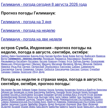
Гилиманук - погода сегодня 8 августа 2026 года
Прогноз погоды Гилиманук
:
Гилиманук - погода на 3 дня
Гилиманук - погода на неделю
Гилиманук - погода на две недели
остров Сумба, Индонезия - прогноз погоды на
неделю, погода в августе, сентябре, октябре
:
Амбон
Амед
Баликпапан
Банда-Ачех
Батам
Баубау
Биак
Бима
Битунг
Вайнгапу
Вамена
Веда
Гилиманук - прогноз погоды
Денпасар
Джакарта
Джативанги
Джаяпура
Джокьякарта
Катабару
Кетапанг
Китеко
Коконау
Купанг
Кута
Лабуан Баджо
Лхоксемаве
Макассар (Уджунгпанданг)
Маланг
Манадо
Матарам
Маумере
Медан
Мерауке
Набире
Намлеа
Нуса-Дуа
Паданг
Падангбай
Проболинго
Рантепао
Сабанг
Самаринда
Сангкапура
Санур
Семаранг
Серанг
Сиболга
Сингараджа
Синтанг
Соронг
Сурабая
Таракан
Тимика
Толитоли
Убуд
Энде
Погода на неделю в странах мира, погода в августе,
сентябре, октябре, прогноз погоды
:
Австралия
Австрия
Албания
Алжир
Ангилья
Ангола
Андорра
Антарктика
Антигуа и Барбуда
Аргентина
Афганистан
Багамские острова
Бангладеш
Барбадос
Бахрейн
Белиз
Бельгия
Бенин
Болгария
Боливия
Босния и Герцеговина
Ботсвана
Бразилия
Бруней
Буркина-Фасо
Бурунди
Бутан
Ватикан
Великобритания
Венгрия
Венесуэла
Вьетнам
Габон
Гаити
Гайана
Гамбия
Гана
Гватемала
Гвинея
Гвинея-Бисау
Германия
Гондурас
Гренада
Греция
Дания
Демократическая Республика Восточного
Тимора
Демократической Республики Конго
Джибути
Доминика
Доминиканская Республика
Египет
Замбия
Западная Сахара
Зимбабве
Израиль
Индия
Индонезия
Иордания
Ирак
Иран
Ирландия
Исландия
Испания
Италия
Йемен
Кабо-Верде
Камбоджа
Камерун
Канада
Катар
Квинсленд, Австралия