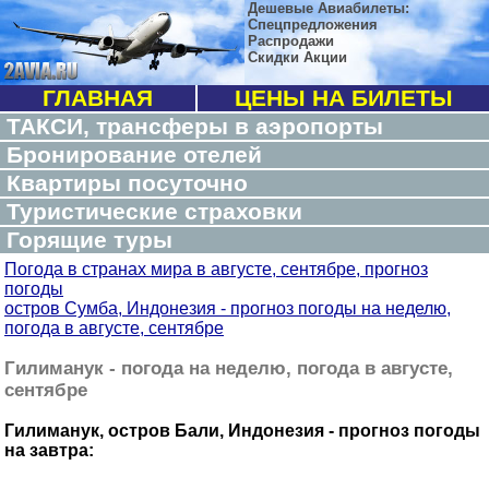
Дешевые Авиабилеты:
Спецпредложения
Распродажи
Скидки Акции
ГЛАВНАЯ
ЦЕНЫ НА БИЛЕТЫ
ТАКСИ, трансферы в аэропорты
Бронирование отелей
Квартиры посуточно
Туристические страховки
Горящие туры
Погода в странах мира в августе, сентябре, прогноз
погоды
остров Сумба, Индонезия - прогноз погоды на неделю,
погода в августе, сентябре
Гилиманук - погода на неделю, погода в августе,
сентябре
Гилиманук, остров Бали, Индонезия - прогноз погоды
на завтра: