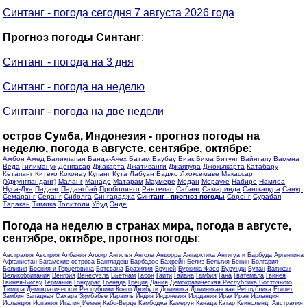
Синтанг - погода сегодня 7 августа 2026 года
Прогноз погоды Синтанг
:
Синтанг - погода на 3 дня
Синтанг - погода на неделю
Синтанг - погода на две недели
остров Сумба, Индонезия - прогноз погоды на
неделю, погода в августе, сентябре, октябре
:
Амбон
Амед
Баликпапан
Банда-Ачех
Батам
Баубау
Биак
Бима
Битунг
Вайнгапу
Вамена
Веда
Гилиманук
Денпасар
Джакарта
Джативанги
Джаяпура
Джокьякарта
Катабару
Кетапанг
Китеко
Коконау
Купанг
Кута
Лабуан Баджо
Лхоксемаве
Макассар
(Уджунгпанданг)
Маланг
Манадо
Матарам
Маумере
Медан
Мерауке
Набире
Намлеа
Нуса-Дуа
Паданг
Падангбай
Проболинго
Рантепао
Сабанг
Самаринда
Сангкапура
Санур
Семаранг
Серанг
Сиболга
Сингараджа
Синтанг - прогноз погоды
Соронг
Сурабая
Таракан
Тимика
Толитоли
Убуд
Энде
Погода на неделю в странах мира, погода в августе,
сентябре, октябре, прогноз погоды
:
Австралия
Австрия
Албания
Алжир
Ангилья
Ангола
Андорра
Антарктика
Антигуа и Барбуда
Аргентина
Афганистан
Багамские острова
Бангладеш
Барбадос
Бахрейн
Белиз
Бельгия
Бенин
Болгария
Боливия
Босния и Герцеговина
Ботсвана
Бразилия
Бруней
Буркина-Фасо
Бурунди
Бутан
Ватикан
Великобритания
Венгрия
Венесуэла
Вьетнам
Габон
Гаити
Гайана
Гамбия
Гана
Гватемала
Гвинея
Гвинея-Бисау
Германия
Гондурас
Гренада
Греция
Дания
Демократическая Республика Восточного
Тимора
Демократической Республики Конго
Джибути
Доминика
Доминиканская Республика
Египет
Замбия
Западная Сахара
Зимбабве
Израиль
Индия
Индонезия
Иордания
Ирак
Иран
Ирландия
Исландия
Испания
Италия
Йемен
Кабо-Верде
Камбоджа
Камерун
Канада
Катар
Квинсленд, Австралия