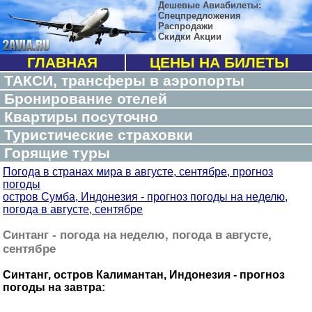
Дешевые Авиабилеты:
Спецпредложения
Распродажи
Скидки Акции
ГЛАВНАЯ
ЦЕНЫ НА БИЛЕТЫ
ТАКСИ, трансферы в аэропорты
Бронирование отелей
Квартиры посуточно
Туристические страховки
Горящие туры
Погода в странах мира в августе, сентябре, прогноз
погоды
остров Сумба, Индонезия - прогноз погоды на неделю,
погода в августе, сентябре
Синтанг - погода на неделю, погода в августе,
сентябре
Синтанг, остров Калимантан, Индонезия - прогноз
погоды на завтра: