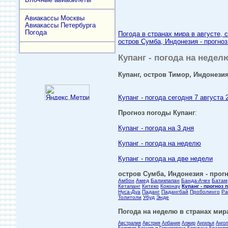
Авиакассы Москвы
Авиакассы Петербурга
Погода
Погода в странах мира в августе, 
остров Сумба, Индонезия - прогноз
Купанг - погода на неделю
Купанг, остров Тимор, Индонезия
Купанг - погода сегодня 7 августа 
Прогноз погоды Купанг
:
Купанг - погода на 3 дня
Купанг - погода на неделю
Купанг - погода на две недели
остров Сумба, Индонезия - прогн
Амбон
Амед
Баликпапан
Банда-Ачех
Батам
Кетапанг
Китеко
Коконау
Купанг - прогноз 
Нуса-Дуа
Паданг
Падангбай
Проболинго
Ра
Толитоли
Убуд
Энде
Погода на неделю в странах мира
Австралия
Австрия
Албания
Алжир
Ангилья
Анго