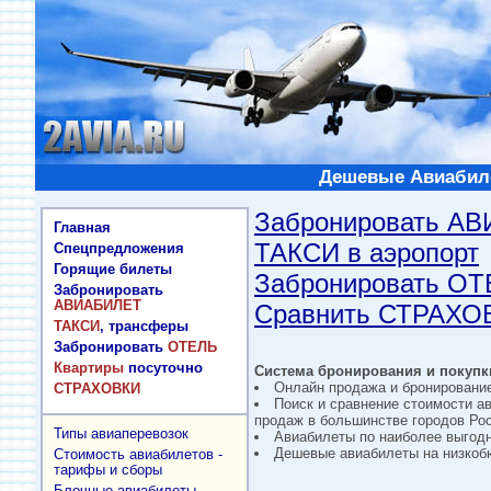
Дешевые Авиабиле
Забронировать А
Главная
ТАКСИ в аэропорт
Спецпредложения
Горящие билеты
Забронировать О
Забронировать
АВИАБИЛЕТ
Сравнить СТРАХО
ТАКСИ
, трансферы
Забронировать
ОТЕЛЬ
Квартиры
посуточно
Система бронирования и покупки
Онлайн продажа и бронировани
СТРАХОВКИ
Поиск и сравнение стоимости а
продаж в большинстве городов Рос
Типы авиаперевозок
Авиабилеты по наиболее выгод
Дешевые авиабилеты на низкобю
Стоимость авиабилетов -
тарифы и сборы
Блочные авиабилеты