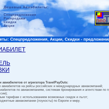
Дешевые Авиабилеты:
Спецпредложения
Распродажи
Скидки
Акции
ты: Спецпредложения, Акции, Скидки - предложени
ВИАБИЛЕТ
ТЕЛЬ
ВКИ
 авиабилетов от агрегатора TravelPayOuts:
е авиабилетов на рейсы российских и международных авиакомпаний;
виабилетов по авиакомпаниям, системам бронирования и агентствам по 
сии);
ным тарифам с использованием возможных скидок и льгот;
джетные авиакомпании (лоукосты) по Европе и миру.