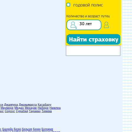
ги
Джаяпура
Джокьякарта
Катабару
Маумере
Медан
Мерауке
Набире
Намлеа
анг
Соронг
Сурабая
Таракан
Тимика
с
Бахрейн
Белиз
Бельгия
Бенин
Болгария