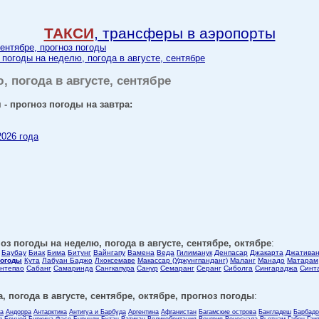
ТАКСИ
, трансферы в аэропорты
сентябре, прогноз погоды
 погоды на неделю, погода в августе, сентябре
, погода в августе, сентябре
 - прогноз погоды на завтра:
2026 года
оз погоды на неделю, погода в августе, сентябре, октябре
:
Баубау
Биак
Бима
Битунг
Вайнгапу
Вамена
Веда
Гилиманук
Денпасар
Джакарта
Джативан
погоды
Кута
Лабуан Баджо
Лхоксемаве
Макассар (Уджунгпанданг)
Маланг
Манадо
Матарам
нтепао
Сабанг
Самаринда
Сангкапура
Санур
Семаранг
Серанг
Сиболга
Сингараджа
Синт
, погода в августе, сентябре, октябре, прогноз погоды
:
ла
Андорра
Антарктика
Антигуа и Барбуда
Аргентина
Афганистан
Багамские острова
Бангладеш
Барбадо