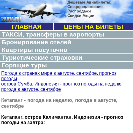
Дешевые Авиабилеты:
Спецпредложения
Распродажи
Скидки Акции
ГЛАВНАЯ
ЦЕНЫ НА БИЛЕТЫ
ТАКСИ, трансферы в аэропорты
Бронирование отелей
Квартиры посуточно
Туристические страховки
Горящие туры
Погода в странах мира в августе, сентябре, прогноз
погоды
остров Сумба, Индонезия - прогноз погоды на неделю,
погода в августе, сентябре
Кетапанг - погода на неделю, погода в августе,
сентябре
Кетапанг, остров Калимантан, Индонезия - прогноз
погоды на завтра: