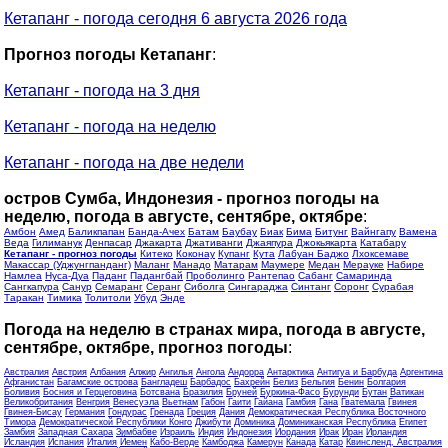
Кетапанг - погода сегодня 6 августа 2026 года
Прогноз погоды Кетапанг
:
Кетапанг - погода на 3 дня
Кетапанг - погода на неделю
Кетапанг - погода на две недели
остров Сумба, Индонезия - прогноз погоды на
неделю, погода в августе, сентябре, октябре
:
Амбон
Амед
Баликпапан
Банда-Ачех
Батам
Баубау
Биак
Бима
Битунг
Вайнгапу
Вамена
Веда
Гилиманук
Денпасар
Джакарта
Джативанги
Джаяпура
Джокьякарта
Катабару
Кетапанг - прогноз погоды
Китеко
Коконау
Купанг
Кута
Лабуан Баджо
Лхоксемаве
Макассар (Уджунгпанданг)
Маланг
Манадо
Матарам
Маумере
Медан
Мерауке
Набире
Намлеа
Нуса-Дуа
Паданг
Падангбай
Проболинго
Рантепао
Сабанг
Самаринда
Сангкапура
Санур
Семаранг
Серанг
Сиболга
Сингараджа
Синтанг
Соронг
Сурабая
Таракан
Тимика
Толитоли
Убуд
Энде
Погода на неделю в странах мира, погода в августе,
сентябре, октябре, прогноз погоды
:
Австралия
Австрия
Албания
Алжир
Ангилья
Ангола
Андорра
Антарктика
Антигуа и Барбуда
Аргентина
Афганистан
Багамские острова
Бангладеш
Барбадос
Бахрейн
Белиз
Бельгия
Бенин
Болгария
Боливия
Босния и Герцеговина
Ботсвана
Бразилия
Бруней
Буркина-Фасо
Бурунди
Бутан
Ватикан
Великобритания
Венгрия
Венесуэла
Вьетнам
Габон
Гаити
Гайана
Гамбия
Гана
Гватемала
Гвинея
Гвинея-Бисау
Германия
Гондурас
Гренада
Греция
Дания
Демократическая Республика Восточного
Тимора
Демократической Республики Конго
Джибути
Доминика
Доминиканская Республика
Египет
Замбия
Западная Сахара
Зимбабве
Израиль
Индия
Индонезия
Иордания
Ирак
Иран
Ирландия
Исландия
Испания
Италия
Йемен
Кабо-Верде
Камбоджа
Камерун
Канада
Катар
Квинсленд, Австралия