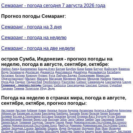
Семаранг - погода сегодня 7 августа 2026 года
Прогноз погоды Семаранг
:
Семаранг - погода на 3 дня
Семаранг - погода на неделю
Семаранг - погода на две недели
остров Сумба, Индонезия - прогноз погоды на
неделю, погода в августе, сентябре, октябре
:
Амбон
Амед
Баликпапан
Банда-Ачех
Батам
Баубау
Биак
Бима
Битунг
Вайнгапу
Вамена
Веда
Гилиманук
Денпасар
Джакарта
Джативанги
Джаяпура
Джокьякарта
Катабару
Кетапанг
Китеко
Коконау
Купанг
Кута
Лабуан Баджо
Лхоксемаве
Макассар
(Уджунгпанданг)
Маланг
Манадо
Матарам
Маумере
Медан
Мерауке
Набире
Намлеа
Нуса-Дуа
Паданг
Падангбай
Проболинго
Рантепао
Сабанг
Самаринда
Сангкапура
Санур
Семаранг - прогноз погоды
Серанг
Сиболга
Сингараджа
Синтанг
Соронг
Сурабая
Таракан
Тимика
Толитоли
Убуд
Энде
Погода на неделю в странах мира, погода в августе,
сентябре, октябре, прогноз погоды
:
Австралия
Австрия
Албания
Алжир
Ангилья
Ангола
Андорра
Антарктика
Антигуа и Барбуда
Аргентина
Афганистан
Багамские острова
Бангладеш
Барбадос
Бахрейн
Белиз
Бельгия
Бенин
Болгария
Боливия
Босния и Герцеговина
Ботсвана
Бразилия
Бруней
Буркина-Фасо
Бурунди
Бутан
Ватикан
Великобритания
Венгрия
Венесуэла
Вьетнам
Габон
Гаити
Гайана
Гамбия
Гана
Гватемала
Гвинея
Гвинея-Бисау
Германия
Гондурас
Гренада
Греция
Дания
Демократическая Республика Восточного
Тимора
Демократической Республики Конго
Джибути
Доминика
Доминиканская Республика
Египет
Замбия
Западная Сахара
Зимбабве
Израиль
Индия
Индонезия
Иордания
Ирак
Иран
Ирландия
Исландия
Испания
Италия
Йемен
Кабо-Верде
Камбоджа
Камерун
Канада
Катар
Квинсленд, Австралия