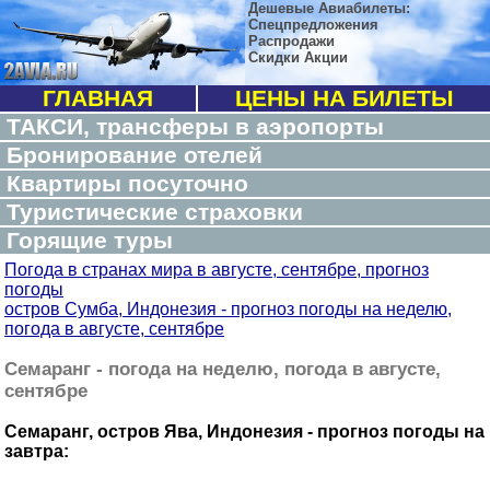
Дешевые Авиабилеты:
Спецпредложения
Распродажи
Скидки Акции
ГЛАВНАЯ
ЦЕНЫ НА БИЛЕТЫ
ТАКСИ, трансферы в аэропорты
Бронирование отелей
Квартиры посуточно
Туристические страховки
Горящие туры
Погода в странах мира в августе, сентябре, прогноз
погоды
остров Сумба, Индонезия - прогноз погоды на неделю,
погода в августе, сентябре
Семаранг - погода на неделю, погода в августе,
сентябре
Семаранг, остров Ява, Индонезия - прогноз погоды на
завтра: