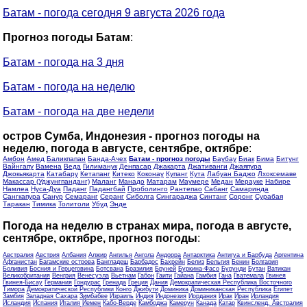
Батам - погода сегодня 9 августа 2026 года
Прогноз погоды Батам
:
Батам - погода на 3 дня
Батам - погода на неделю
Батам - погода на две недели
остров Сумба, Индонезия - прогноз погоды на
неделю, погода в августе, сентябре, октябре
:
Амбон
Амед
Баликпапан
Банда-Ачех
Батам - прогноз погоды
Баубау
Биак
Бима
Битунг
Вайнгапу
Вамена
Веда
Гилиманук
Денпасар
Джакарта
Джативанги
Джаяпура
Джокьякарта
Катабару
Кетапанг
Китеко
Коконау
Купанг
Кута
Лабуан Баджо
Лхоксемаве
Макассар (Уджунгпанданг)
Маланг
Манадо
Матарам
Маумере
Медан
Мерауке
Набире
Намлеа
Нуса-Дуа
Паданг
Падангбай
Проболинго
Рантепао
Сабанг
Самаринда
Сангкапура
Санур
Семаранг
Серанг
Сиболга
Сингараджа
Синтанг
Соронг
Сурабая
Таракан
Тимика
Толитоли
Убуд
Энде
Погода на неделю в странах мира, погода в августе,
сентябре, октябре, прогноз погоды
:
Австралия
Австрия
Албания
Алжир
Ангилья
Ангола
Андорра
Антарктика
Антигуа и Барбуда
Аргентина
Афганистан
Багамские острова
Бангладеш
Барбадос
Бахрейн
Белиз
Бельгия
Бенин
Болгария
Боливия
Босния и Герцеговина
Ботсвана
Бразилия
Бруней
Буркина-Фасо
Бурунди
Бутан
Ватикан
Великобритания
Венгрия
Венесуэла
Вьетнам
Габон
Гаити
Гайана
Гамбия
Гана
Гватемала
Гвинея
Гвинея-Бисау
Германия
Гондурас
Гренада
Греция
Дания
Демократическая Республика Восточного
Тимора
Демократической Республики Конго
Джибути
Доминика
Доминиканская Республика
Египет
Замбия
Западная Сахара
Зимбабве
Израиль
Индия
Индонезия
Иордания
Ирак
Иран
Ирландия
Исландия
Испания
Италия
Йемен
Кабо-Верде
Камбоджа
Камерун
Канада
Катар
Квинсленд, Австралия