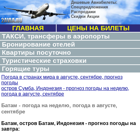
Дешевые Авиабилеты:
Спецпредложения
Распродажи
Скидки Акции
ГЛАВНАЯ
ЦЕНЫ НА БИЛЕТЫ
ТАКСИ, трансферы в аэропорты
Бронирование отелей
Квартиры посуточно
Туристические страховки
Горящие туры
Погода в странах мира в августе, сентябре, прогноз
погоды
остров Сумба, Индонезия - прогноз погоды на неделю,
погода в августе, сентябре
Батам - погода на неделю, погода в августе,
сентябре
Батам, остров Батам, Индонезия - прогноз погоды на
завтра: