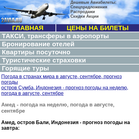
Дешевые Авиабилеты:
Спецпредложения
Распродажи
Скидки Акции
ГЛАВНАЯ
ЦЕНЫ НА БИЛЕТЫ
ТАКСИ, трансферы в аэропорты
Бронирование отелей
Квартиры посуточно
Туристические страховки
Горящие туры
Погода в странах мира в августе, сентябре, прогноз
погоды
остров Сумба, Индонезия - прогноз погоды на неделю,
погода в августе, сентябре
Амед - погода на неделю, погода в августе,
сентябре
Амед, остров Бали, Индонезия - прогноз погоды на
завтра: