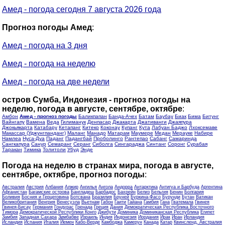
Амед - погода сегодня 7 августа 2026 года
Прогноз погоды Амед
:
Амед - погода на 3 дня
Амед - погода на неделю
Амед - погода на две недели
остров Сумба, Индонезия - прогноз погоды на
неделю, погода в августе, сентябре, октябре
:
Амбон
Амед - прогноз погоды
Баликпапан
Банда-Ачех
Батам
Баубау
Биак
Бима
Битунг
Вайнгапу
Вамена
Веда
Гилиманук
Денпасар
Джакарта
Джативанги
Джаяпура
Джокьякарта
Катабару
Кетапанг
Китеко
Коконау
Купанг
Кута
Лабуан Баджо
Лхоксемаве
Макассар (Уджунгпанданг)
Маланг
Манадо
Матарам
Маумере
Медан
Мерауке
Набире
Намлеа
Нуса-Дуа
Паданг
Падангбай
Проболинго
Рантепао
Сабанг
Самаринда
Сангкапура
Санур
Семаранг
Серанг
Сиболга
Сингараджа
Синтанг
Соронг
Сурабая
Таракан
Тимика
Толитоли
Убуд
Энде
Погода на неделю в странах мира, погода в августе,
сентябре, октябре, прогноз погоды
:
Австралия
Австрия
Албания
Алжир
Ангилья
Ангола
Андорра
Антарктика
Антигуа и Барбуда
Аргентина
Афганистан
Багамские острова
Бангладеш
Барбадос
Бахрейн
Белиз
Бельгия
Бенин
Болгария
Боливия
Босния и Герцеговина
Ботсвана
Бразилия
Бруней
Буркина-Фасо
Бурунди
Бутан
Ватикан
Великобритания
Венгрия
Венесуэла
Вьетнам
Габон
Гаити
Гайана
Гамбия
Гана
Гватемала
Гвинея
Гвинея-Бисау
Германия
Гондурас
Гренада
Греция
Дания
Демократическая Республика Восточного
Тимора
Демократической Республики Конго
Джибути
Доминика
Доминиканская Республика
Египет
Замбия
Западная Сахара
Зимбабве
Израиль
Индия
Индонезия
Иордания
Ирак
Иран
Ирландия
Исландия
Испания
Италия
Йемен
Кабо-Верде
Камбоджа
Камерун
Канада
Катар
Квинсленд, Австралия