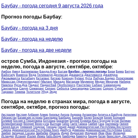
Баубау - погода сегодня 9 августа 2026 года
Прогноз погоды Баубау
:
Баубау - погода на 3 дня
Баубау - погода на неделю
Баубау - погода на две недели
остров Сумба, Индонезия - прогноз погоды на
неделю, погода в августе, сентябре, октябре
:
Амбон
Амед
Баликпапан
Банда-Ачех
Батам
Баубау - прогноз погоды
Биак
Бима
Битунг
Вайнгапу
Вамена
Веда
Гилиманук
Денпасар
Джакарта
Джативанги
Джаяпура
Джокьякарта
Катабару
Кетапанг
Китеко
Коконау
Купанг
Кута
Лабуан Баджо
Лхоксемаве
Макассар (Уджунгпанданг)
Маланг
Манадо
Матарам
Маумере
Медан
Мерауке
Набире
Намлеа
Нуса-Дуа
Паданг
Падангбай
Проболинго
Рантепао
Сабанг
Самаринда
Сангкапура
Санур
Семаранг
Серанг
Сиболга
Сингараджа
Синтанг
Соронг
Сурабая
Таракан
Тимика
Толитоли
Убуд
Энде
Погода на неделю в странах мира, погода в августе,
сентябре, октябре, прогноз погоды
:
Австралия
Австрия
Албания
Алжир
Ангилья
Ангола
Андорра
Антарктика
Антигуа и Барбуда
Аргентина
Афганистан
Багамские острова
Бангладеш
Барбадос
Бахрейн
Белиз
Бельгия
Бенин
Болгария
Боливия
Босния и Герцеговина
Ботсвана
Бразилия
Бруней
Буркина-Фасо
Бурунди
Бутан
Ватикан
Великобритания
Венгрия
Венесуэла
Вьетнам
Габон
Гаити
Гайана
Гамбия
Гана
Гватемала
Гвинея
Гвинея-Бисау
Германия
Гондурас
Гренада
Греция
Дания
Демократическая Республика Восточного
Тимора
Демократической Республики Конго
Джибути
Доминика
Доминиканская Республика
Египет
Замбия
Западная Сахара
Зимбабве
Израиль
Индия
Индонезия
Иордания
Ирак
Иран
Ирландия
Исландия
Испания
Италия
Йемен
Кабо-Верде
Камбоджа
Камерун
Канада
Катар
Квинсленд, Австралия