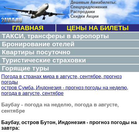
Дешевые Авиабилеты:
Спецпредложения
Распродажи
Скидки Акции
ГЛАВНАЯ
ЦЕНЫ НА БИЛЕТЫ
ТАКСИ, трансферы в аэропорты
Бронирование отелей
Квартиры посуточно
Туристические страховки
Горящие туры
Погода в странах мира в августе, сентябре, прогноз
погоды
остров Сумба, Индонезия - прогноз погоды на неделю,
погода в августе, сентябре
Баубау - погода на неделю, погода в августе,
сентябре
Баубау, остров Бутон, Индонезия - прогноз погоды на
завтра: