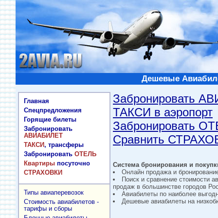
Дешевые Авиабиле
Забронировать А
Главная
ТАКСИ в аэропорт
Спецпредложения
Горящие билеты
Забронировать О
Забронировать
АВИАБИЛЕТ
Сравнить СТРАХО
ТАКСИ
, трансферы
Забронировать
ОТЕЛЬ
Квартиры
посуточно
Система бронирования и покупки
Онлайн продажа и бронировани
СТРАХОВКИ
Поиск и сравнение стоимости а
продаж в большинстве городов Рос
Типы авиаперевозок
Авиабилеты по наиболее выгод
Дешевые авиабилеты на низкобю
Стоимость авиабилетов -
тарифы и сборы
Блочные авиабилеты