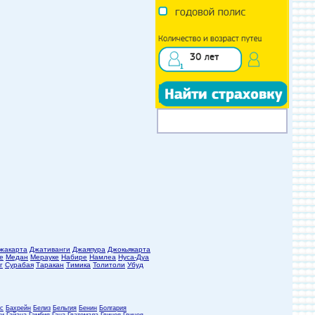
жакарта
Джативанги
Джаяпура
Джокьякарта
е
Медан
Мерауке
Набире
Намлеа
Нуса-Дуа
г
Сурабая
Таракан
Тимика
Толитоли
Убуд
с
Бахрейн
Белиз
Бельгия
Бенин
Болгария