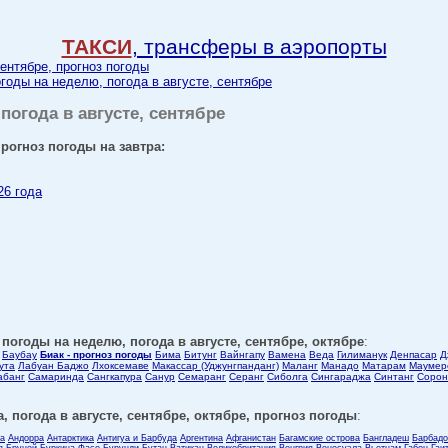
ТАКСИ
, трансферы в аэропорты
сентябре, прогноз погоды
огоды на неделю, погода в августе, сентябре
 погода в августе, сентябре
прогноз погоды на завтра:
26 года
 погоды на неделю, погода в августе, сентябре, октябре
:
Баубау
Биак - прогноз погоды
Бима
Битунг
Вайнгапу
Вамена
Веда
Гилиманук
Денпасар
Д
ута
Лабуан Баджо
Лхоксемаве
Макассар (Уджунгпанданг)
Маланг
Манадо
Матарам
Маумер
абанг
Самаринда
Сангкапура
Санур
Семаранг
Серанг
Сиболга
Сингараджа
Синтанг
Сорон
, погода в августе, сентябре, октябре, прогноз погоды
:
ла
Андорра
Антарктика
Антигуа и Барбуда
Аргентина
Афганистан
Багамские острова
Бангладеш
Барбадо