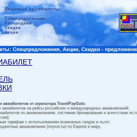
Дешевые Авиабилеты:
Спецпредложения
Распродажи
Скидки
Акции
ты: Спецпредложения, Акции, Скидки - предложени
ВИАБИЛЕТ
ТЕЛЬ
ВКИ
 авиабилетов от агрегатора TravelPayOuts:
е авиабилетов на рейсы российских и международных авиакомпаний;
виабилетов по авиакомпаниям, системам бронирования и агентствам по 
сии);
ным тарифам с использованием возможных скидок и льгот;
джетные авиакомпании (лоукосты) по Европе и миру.