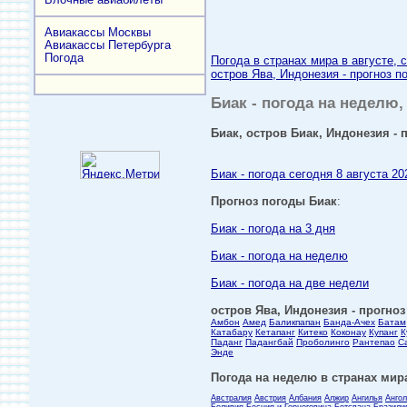
Авиакассы Москвы
Авиакассы Петербурга
Погода
Погода в странах мира в августе, 
остров Ява, Индонезия - прогноз п
Биак - погода на неделю,
Биак, остров Биак, Индонезия - 
Биак - погода сегодня 8 августа 20
Прогноз погоды Биак
:
Биак - погода на 3 дня
Биак - погода на неделю
Биак - погода на две недели
остров Ява, Индонезия - прогноз
Амбон
Амед
Баликпапан
Банда-Ачех
Батам
Катабару
Кетапанг
Китеко
Коконау
Купанг
К
Паданг
Падангбай
Проболинго
Рантепао
С
Энде
Погода на неделю в странах мира
Австралия
Австрия
Албания
Алжир
Ангилья
Анго