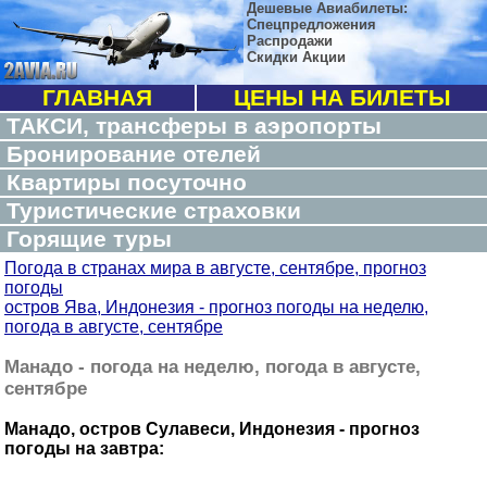
Дешевые Авиабилеты:
Спецпредложения
Распродажи
Скидки Акции
ГЛАВНАЯ
ЦЕНЫ НА БИЛЕТЫ
ТАКСИ, трансферы в аэропорты
Бронирование отелей
Квартиры посуточно
Туристические страховки
Горящие туры
Погода в странах мира в августе, сентябре, прогноз
погоды
остров Ява, Индонезия - прогноз погоды на неделю,
погода в августе, сентябре
Манадо - погода на неделю, погода в августе,
сентябре
Манадо, остров Сулавеси, Индонезия - прогноз
погоды на завтра: