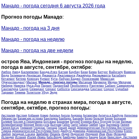
Манадо - погода сегодня 6 августа 2026 года
Прогноз погоды Манадо
:
Манадо - погода на 3 дня
Манадо - погода на неделю
Манадо - погода на две недели
остров Ява, Индонезия - прогноз погоды на неделю,
погода в августе, сентябре, октябре
:
Амбон
Амед
Баликпапан
Банда-Ачех
Батам
Баубау
Биак
Бима
Битунг
Вайнгапу
Вамена
Веда
Гилиманук
Денпасар
Джакарта
Джативанги
Джаяпура
Джокьякарта
Катабару
Кетапанг
Китеко
Коконау
Купанг
Кута
Лабуан Баджо
Лхоксемаве
Макассар
(Уджунгпанданг)
Маланг
Манадо - прогноз погоды
Матарам
Маумере
Медан
Мерауке
Набире
Намлеа
Нуса-Дуа
Паданг
Падангбай
Проболинго
Рантепао
Сабанг
Самаринда
Сангкапура
Санур
Семаранг
Серанг
Сиболга
Сингараджа
Синтанг
Соронг
Сурабая
Таракан
Тимика
Толитоли
Убуд
Энде
Погода на неделю в странах мира, погода в августе,
сентябре, октябре, прогноз погоды
:
Австралия
Австрия
Албания
Алжир
Ангилья
Ангола
Андорра
Антарктика
Антигуа и Барбуда
Аргентина
Афганистан
Багамские острова
Бангладеш
Барбадос
Бахрейн
Белиз
Бельгия
Бенин
Болгария
Боливия
Босния и Герцеговина
Ботсвана
Бразилия
Бруней
Буркина-Фасо
Бурунди
Бутан
Ватикан
Великобритания
Венгрия
Венесуэла
Вьетнам
Габон
Гаити
Гайана
Гамбия
Гана
Гватемала
Гвинея
Гвинея-Бисау
Германия
Гондурас
Гренада
Греция
Дания
Демократическая Республика Восточного
Тимора
Демократической Республики Конго
Джибути
Доминика
Доминиканская Республика
Египет
Замбия
Западная Сахара
Зимбабве
Израиль
Индия
Индонезия
Иордания
Ирак
Иран
Ирландия
Исландия
Испания
Италия
Йемен
Кабо-Верде
Камбоджа
Камерун
Канада
Катар
Квинсленд, Австралия