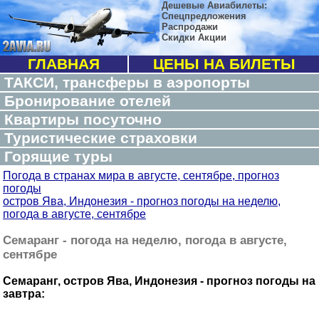
Дешевые Авиабилеты:
Спецпредложения
Распродажи
Скидки Акции
ГЛАВНАЯ
ЦЕНЫ НА БИЛЕТЫ
ТАКСИ, трансферы в аэропорты
Бронирование отелей
Квартиры посуточно
Туристические страховки
Горящие туры
Погода в странах мира в августе, сентябре, прогноз
погоды
остров Ява, Индонезия - прогноз погоды на неделю,
погода в августе, сентябре
Семаранг - погода на неделю, погода в августе,
сентябре
Семаранг, остров Ява, Индонезия - прогноз погоды на
завтра: