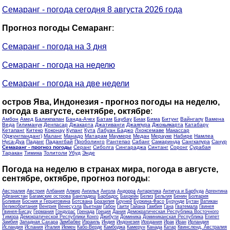
Семаранг - погода сегодня 8 августа 2026 года
Прогноз погоды Семаранг
:
Семаранг - погода на 3 дня
Семаранг - погода на неделю
Семаранг - погода на две недели
остров Ява, Индонезия - прогноз погоды на неделю,
погода в августе, сентябре, октябре
:
Амбон
Амед
Баликпапан
Банда-Ачех
Батам
Баубау
Биак
Бима
Битунг
Вайнгапу
Вамена
Веда
Гилиманук
Денпасар
Джакарта
Джативанги
Джаяпура
Джокьякарта
Катабару
Кетапанг
Китеко
Коконау
Купанг
Кута
Лабуан Баджо
Лхоксемаве
Макассар
(Уджунгпанданг)
Маланг
Манадо
Матарам
Маумере
Медан
Мерауке
Набире
Намлеа
Нуса-Дуа
Паданг
Падангбай
Проболинго
Рантепао
Сабанг
Самаринда
Сангкапура
Санур
Семаранг - прогноз погоды
Серанг
Сиболга
Сингараджа
Синтанг
Соронг
Сурабая
Таракан
Тимика
Толитоли
Убуд
Энде
Погода на неделю в странах мира, погода в августе,
сентябре, октябре, прогноз погоды
:
Австралия
Австрия
Албания
Алжир
Ангилья
Ангола
Андорра
Антарктика
Антигуа и Барбуда
Аргентина
Афганистан
Багамские острова
Бангладеш
Барбадос
Бахрейн
Белиз
Бельгия
Бенин
Болгария
Боливия
Босния и Герцеговина
Ботсвана
Бразилия
Бруней
Буркина-Фасо
Бурунди
Бутан
Ватикан
Великобритания
Венгрия
Венесуэла
Вьетнам
Габон
Гаити
Гайана
Гамбия
Гана
Гватемала
Гвинея
Гвинея-Бисау
Германия
Гондурас
Гренада
Греция
Дания
Демократическая Республика Восточного
Тимора
Демократической Республики Конго
Джибути
Доминика
Доминиканская Республика
Египет
Замбия
Западная Сахара
Зимбабве
Израиль
Индия
Индонезия
Иордания
Ирак
Иран
Ирландия
Исландия
Испания
Италия
Йемен
Кабо-Верде
Камбоджа
Камерун
Канада
Катар
Квинсленд, Австралия