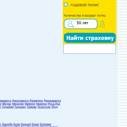
жакарта
Джативанги
Джаяпура
Джокьякарта
е
Медан
Мерауке
Набире
Намлеа
Нуса-Дуа
г
Сурабая
Таракан
Тимика
Толитоли
Убуд
с
Бахрейн
Белиз
Бельгия
Бенин
Болгария