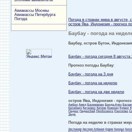
Авиакассы Москвы
Авиакассы Петербурга
Погода
Погода в странах мира в августе, 
остров Ява, Индонезия - прогноз п
Баубау - погода на недел
Баубау, остров Бутон, Индонезия
Баубау - погода сегодня 8 августа 
Прогноз погоды Баубау
:
Баубау - погода на 3 дня
Баубау - погода на неделю
Баубау - погода на две недели
остров Ява, Индонезия - прогноз
Амбон
Амед
Баликпапан
Банда-Ачех
Батам
Катабару
Кетапанг
Китеко
Коконау
Купанг
К
Паданг
Падангбай
Проболинго
Рантепао
С
Энде
Погода на неделю в странах мира
Австралия
Австрия
Албания
Алжир
Ангилья
Анго