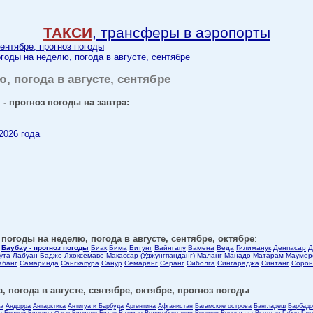
ТАКСИ
, трансферы в аэропорты
сентябре, прогноз погоды
огоды на неделю, погода в августе, сентябре
ю, погода в августе, сентябре
 - прогноз погоды на завтра:
2026 года
 погоды на неделю, погода в августе, сентябре, октябре
:
Баубау - прогноз погоды
Биак
Бима
Битунг
Вайнгапу
Вамена
Веда
Гилиманук
Денпасар
Д
ута
Лабуан Баджо
Лхоксемаве
Макассар (Уджунгпанданг)
Маланг
Манадо
Матарам
Маумер
абанг
Самаринда
Сангкапура
Санур
Семаранг
Серанг
Сиболга
Сингараджа
Синтанг
Сорон
, погода в августе, сентябре, октябре, прогноз погоды
:
ла
Андорра
Антарктика
Антигуа и Барбуда
Аргентина
Афганистан
Багамские острова
Бангладеш
Барбадо