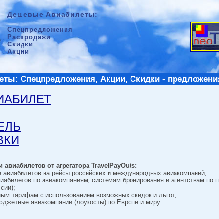
Дешевые Авиабилеты:
Спецпредложения
Распродажи
Скидки
Акции
ты: Спецпредложения, Акции, Скидки - предложени
ВИАБИЛЕТ
ТЕЛЬ
ВКИ
 авиабилетов от агрегатора TravelPayOuts:
е авиабилетов на рейсы российских и международных авиакомпаний;
виабилетов по авиакомпаниям, системам бронирования и агентствам по 
сии);
ным тарифам с использованием возможных скидок и льгот;
джетные авиакомпании (лоукосты) по Европе и миру.