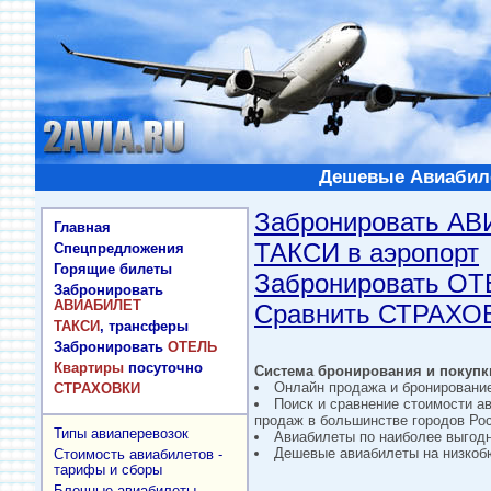
Дешевые Авиабиле
Забронировать А
Главная
ТАКСИ в аэропорт
Спецпредложения
Горящие билеты
Забронировать О
Забронировать
АВИАБИЛЕТ
Сравнить СТРАХО
ТАКСИ
, трансферы
Забронировать
ОТЕЛЬ
Квартиры
посуточно
Система бронирования и покупки
Онлайн продажа и бронировани
СТРАХОВКИ
Поиск и сравнение стоимости а
продаж в большинстве городов Рос
Типы авиаперевозок
Авиабилеты по наиболее выгод
Дешевые авиабилеты на низкобю
Стоимость авиабилетов -
тарифы и сборы
Блочные авиабилеты