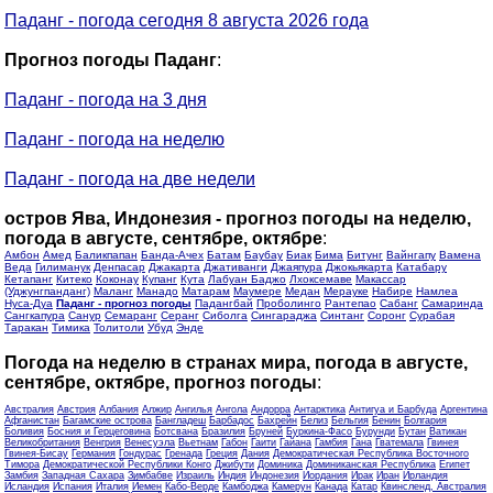
Паданг - погода сегодня 8 августа 2026 года
Прогноз погоды Паданг
:
Паданг - погода на 3 дня
Паданг - погода на неделю
Паданг - погода на две недели
остров Ява, Индонезия - прогноз погоды на неделю,
погода в августе, сентябре, октябре
:
Амбон
Амед
Баликпапан
Банда-Ачех
Батам
Баубау
Биак
Бима
Битунг
Вайнгапу
Вамена
Веда
Гилиманук
Денпасар
Джакарта
Джативанги
Джаяпура
Джокьякарта
Катабару
Кетапанг
Китеко
Коконау
Купанг
Кута
Лабуан Баджо
Лхоксемаве
Макассар
(Уджунгпанданг)
Маланг
Манадо
Матарам
Маумере
Медан
Мерауке
Набире
Намлеа
Нуса-Дуа
Паданг - прогноз погоды
Падангбай
Проболинго
Рантепао
Сабанг
Самаринда
Сангкапура
Санур
Семаранг
Серанг
Сиболга
Сингараджа
Синтанг
Соронг
Сурабая
Таракан
Тимика
Толитоли
Убуд
Энде
Погода на неделю в странах мира, погода в августе,
сентябре, октябре, прогноз погоды
:
Австралия
Австрия
Албания
Алжир
Ангилья
Ангола
Андорра
Антарктика
Антигуа и Барбуда
Аргентина
Афганистан
Багамские острова
Бангладеш
Барбадос
Бахрейн
Белиз
Бельгия
Бенин
Болгария
Боливия
Босния и Герцеговина
Ботсвана
Бразилия
Бруней
Буркина-Фасо
Бурунди
Бутан
Ватикан
Великобритания
Венгрия
Венесуэла
Вьетнам
Габон
Гаити
Гайана
Гамбия
Гана
Гватемала
Гвинея
Гвинея-Бисау
Германия
Гондурас
Гренада
Греция
Дания
Демократическая Республика Восточного
Тимора
Демократической Республики Конго
Джибути
Доминика
Доминиканская Республика
Египет
Замбия
Западная Сахара
Зимбабве
Израиль
Индия
Индонезия
Иордания
Ирак
Иран
Ирландия
Исландия
Испания
Италия
Йемен
Кабо-Верде
Камбоджа
Камерун
Канада
Катар
Квинсленд, Австралия