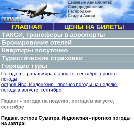
Дешевые Авиабилеты:
Спецпредложения
Распродажи
Скидки Акции
ГЛАВНАЯ
ЦЕНЫ НА БИЛЕТЫ
ТАКСИ, трансферы в аэропорты
Бронирование отелей
Квартиры посуточно
Туристические страховки
Горящие туры
Погода в странах мира в августе, сентябре, прогноз
погоды
остров Ява, Индонезия - прогноз погоды на неделю,
погода в августе, сентябре
Паданг - погода на неделю, погода в августе,
сентябре
Паданг, остров Суматра, Индонезия - прогноз погоды
на завтра: